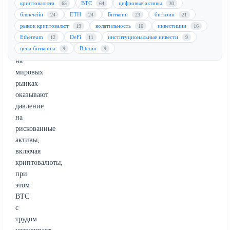
криптовалюта
BTC
цифровые активы
на
65
64
30
блокчейн
ETH
Биткоин
биткоин
нефть.
24
24
23
21
рынок криптовалют
волатильность
инвестиции
Настроения
19
16
16
Ethereum
DeFi
институциональные инвести
неприятия
12
11
9
цена биткоина
Bitcoin
риска
9
9
на
мировых
рынках
оказывают
давление
на
рискованные
активы,
включая
криптовалюты,
при
этом
BTC
с
трудом