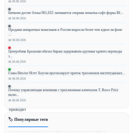
📅 09.08.2026
Биткоин
Биткоин достиг блока 961,632: начинается спорная попытка софт-форка BI...
(BTC)
📅 08.08.2026
испытывает
Продажи аппаратных кошельков в России выросли более чем вдвое на фоне
давление
...
продавцов
📅 08.08.2026
на
фоне
Центробанк Бразилии обязал биржи задерживать крупные крипто-переводы
з...
роста
📅 08.08.2026
геополитической
напряженности
Глава Bitwise Мэтт Хоуган прогнозирует приток триллионов институционал...
между
📅 08.08.2026
США
и
Почему управляющая компания с триллионным капиталом T. Rowe Price
вклю...
Ираном,
📅 08.08.2026
что
приводит
к
🏷️ Популярные теги
повышению
цен