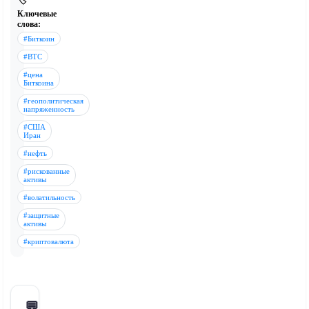
🏷️
Ключевые
слова:
#Биткоин
#BTC
#цена
Биткоина
#геополитическая
напряженность
#США
Иран
#нефть
#рискованные
активы
#волатильность
#защитные
активы
#криптовалюта
💬