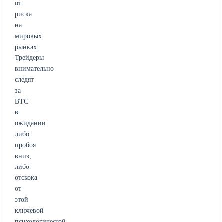
от
риска
на
мировых
рынках.
Трейдеры
внимательно
следят
за
BTC
в
ожидании
либо
пробоя
вниз,
либо
отскока
от
этой
ключевой
психологической