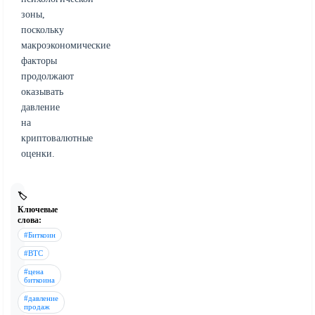
зоны,
поскольку
макроэкономические
факторы
продолжают
оказывать
давление
на
криптовалютные
оценки.
🏷️
Ключевые
слова:
#Биткоин
#BTC
#цена
биткоина
#давление
продаж