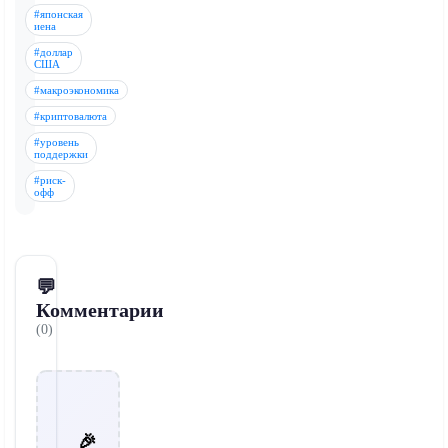
#японская
иена
#доллар
США
#макроэкономика
#криптовалюта
#уровень
поддержки
#риск-
офф
💬
Комментарии
(0)
🎉