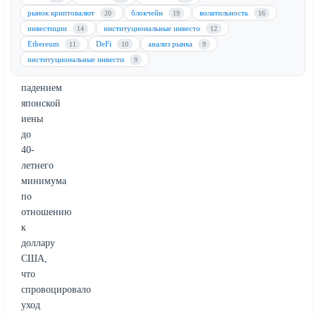
000.
рынок криптовалют
блокчейн
волатильность
20
19
16
Нисходящее
инвестиции
институциональные инвесто
14
12
движение
Ethereum
DeFi
анализ рынка
11
10
9
совпадает
институциональные инвести
9
с
падением
японской
иены
до
40-
летнего
минимума
по
отношению
к
доллару
США,
что
спровоцировало
уход