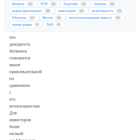
Это
Биткоин
ETH
блокчейн
биткоин
25
23
22
20
снижение
рынок криптовалют
инвестиции
волатильность
20
15
15
указывает
Ethereum
Bitcoin
институциональные инвесто
12
10
10
на
анализ рынка
DeFi
9
9
то,
что
доходность
биткоина
становится
менее
привлекательной
по
сравнению
с
его
волатильностью.
Для
инвесторов
более
низкий