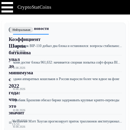
CryptoStatCoins
📰 Последние новости
Нейтральная
Коэффициент
Шарпа
Биткоин-форк BIP-110 добыл два блока и остановился: вопросы стабильнос...
📅 09.08.2026
биткоина
упал
Биткоин достиг блока 961,632: начинается спорная попытка софт-форка BI...
до
📅 08.08.2026
минимума
с
Продажи аппаратных кошельков в России выросли более чем вдвое на фоне
...
2022
📅 08.08.2026
года:
что
Центробанк Бразилии обязал биржи задерживать крупные крипто-переводы
з...
это
📅 08.08.2026
значит
06.07.2026
Глава Bitwise Мэтт Хоуган прогнозирует приток триллионов институционал...
📅
13:51
📅 08.08.2026