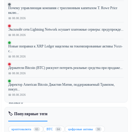
Почему управляющая компания с триллионным капиталом T. Rowe Price
вклю...
Коэффициент
📅 08.08.2026
Шарпа
Эксплойт сети Lightning Network осушает платежные серверы: предупрежде...
биткоина,
📅 08.08.2026
ключевой
показатель
Новые поправки к XRP Ledger нацелены на токенизированные активы Уолл-
доходности
с...
📅 08.08.2026
с
поправкой
Держатели Bitcoin (BTC) рискуют потерять реальные средства при продаже...
на
📅 08.08.2026
риск,
снизился
Директор American Bitcoin Джастин Матин, поддерживаемый Трампом,
покуп...
до
📅 08.08.2026
самого
низкого
уровня
🏷️ Популярные теги
с
2022
года.
криптовалюта
BTC
цифровые активы
65
64
30