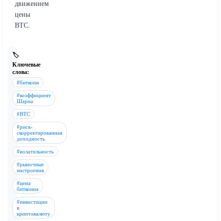
движением
цены
BTC.
🏷️
Ключевые
слова:
#биткоин
#коэффициент
Шарпа
#BTC
#риск-
скорректированная
доходность
#волатильность
#рыночные
настроения
#цена
биткоина
#инвестиции
в
криптовалюту