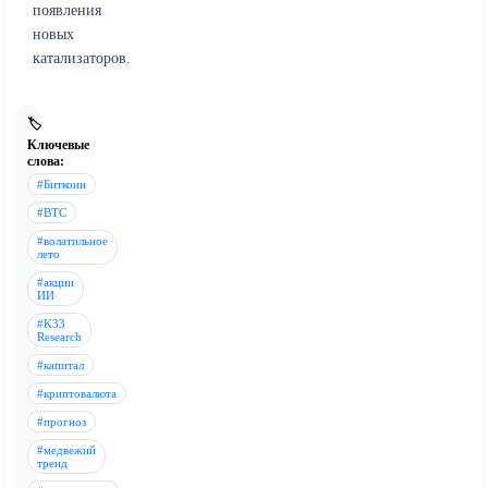
появления
новых
катализаторов.
🏷️
Ключевые
слова:
#Биткоин
#BTC
#волатильное
лето
#акции
ИИ
#K33
Research
#капитал
#криптовалюта
#прогноз
#медвежий
тренд