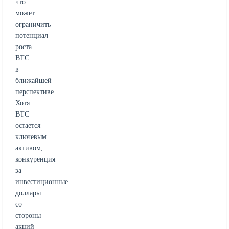
что
может
ограничить
потенциал
роста
BTC
в
ближайшей
перспективе.
Хотя
BTC
остается
ключевым
активом,
конкуренция
за
инвестиционные
доллары
со
стороны
акций