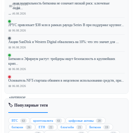
Низкая волатильность биткоина не означает низкий риск: ключевые
02.06.2026
📅
выводы...
21:51
📅 06.08.2026
JPYC привлекает $38 млн в рамках раунда Series B при поддержке крупног...
📅 06.08.2026
Согласно
недавнему
Акции SanDisk и Western Digital обвалились на 10%: что это значит для ...
отчету
📅 06.08.2026
K33
Research,
Биткоин и Эфириум растут: трейдеры ищут безопасность в крупнейших
крип...
Биткоин
📅 06.08.2026
(BTC)
ожидает
Основатель NFT-стартапа обвинен в нецелевом использовании средств, при...
волатильное
📅 06.08.2026
и
«нервное
лето»
🏷️ Популярные теги
из-
за
BTC
криптовалюта
цифровые активы
63
61
28
перетока
биткоин
ETH
блокчейн
Биткоин
26
22
21
19
институционального