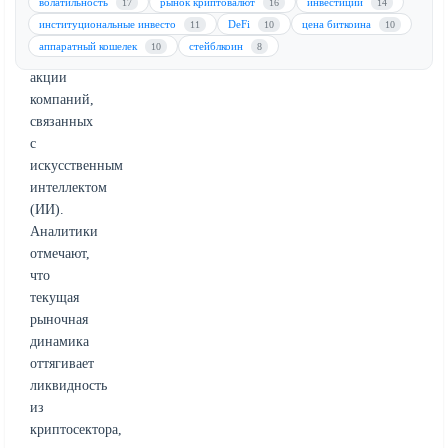
волатильность
рынок криптовалют
инвестиции
17
16
14
капитала
институциональные инвесто
DeFi
цена биткоина
11
10
10
в
аппаратный кошелек
стейблкоин
10
8
высокодоходные
акции
компаний,
связанных
с
искусственным
интеллектом
(ИИ).
Аналитики
отмечают,
что
текущая
рыночная
динамика
оттягивает
ликвидность
из
криптосектора,