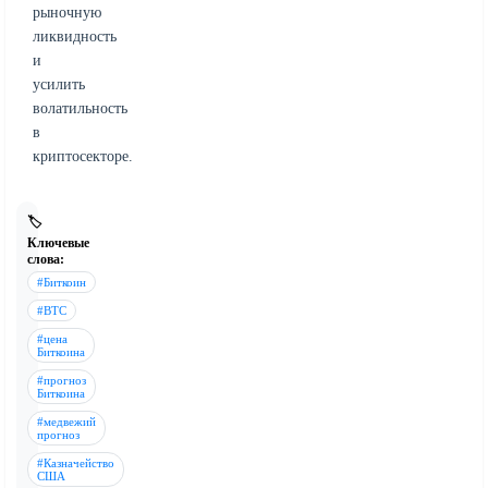
рыночную
ликвидность
и
усилить
волатильность
в
криптосекторе.
🏷️
Ключевые
слова:
#Биткоин
#BTC
#цена
Биткоина
#прогноз
Биткоина
#медвежий
прогноз
#Казначейство
США