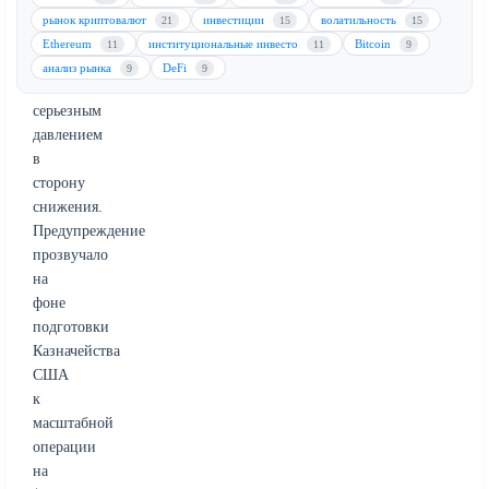
криптовалюта
рынок криптовалют
инвестиции
волатильность
21
15
15
может
Ethereum
институциональные инвесто
Bitcoin
11
11
9
столкнуться
анализ рынка
DeFi
9
9
с
серьезным
давлением
в
сторону
снижения.
Предупреждение
прозвучало
на
фоне
подготовки
Казначейства
США
к
масштабной
операции
на