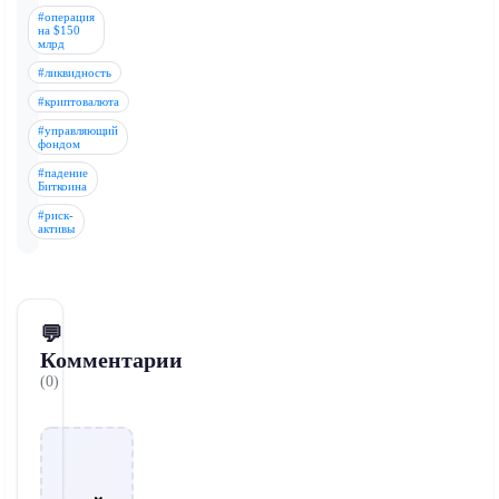
#операция
на $150
млрд
#ликвидность
#криптовалюта
#управляющий
фондом
#падение
Биткоина
#риск-
активы
💬
Комментарии
(0)