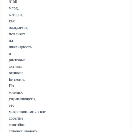
$150
млрд,
которая,
как
ожидается,
повлияет
на
ликвидность
и
рисковые
активы,
включая
Биткоин.
По
мнению
управляющего,
это
макроэкономическое
событие
способно
спровоцировать