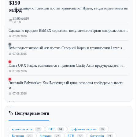
$150
США расширяют санкции против криптовалют Ирана, вводя ограничения на
млрд
д...
28.05.2026
📅 07.08.2026
📅
08:18
Сделка по продаже BitMEX сорвалась: покупатели отвергли контроль основ...
📅 07.08.2026
Известный
Bybit подает знаковый иск против Северной Кореи и группировки Lazarus ...
управляющий
📅 07.08.2026
хедж-
Глава OKX Рафик сомневается в принятии Clarity Act и предупреждает, чт...
фондом
📅 07.08.2026
выступил
с
Эксплойт Polymarket: Как 5-секундный трюк позволил трейдерам вывести
медвежьим
м...
📅 07.08.2026
прогнозом
по
Биткоину
🏷️ Популярные теги
(BTC),
предупредив,
что
криптовалюта
BTC
цифровые активы
67
64
30
ведущая
Биткоин
биткоин
ETH
блокчейн
25
22
22
21