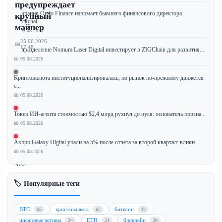
предупреждает
Компания Ondo Finance нанимает бывшего финансового директора
крупный
Blockchai...
майнер
📅 05.08.2026
25.06.2026
📅
17:48
Подразделение Nomura Laser Digital инвестирует в ZIGChain для развития...
📅 05.08.2026
Криптовалюта институционализировалась, но рынок по-прежнему движется
с...
Крупный
📅 05.08.2026
майнер
биткоина
Токен ИИ-агента стоимостью $2,4 млрд рухнул до нуля: основатель призна...
сделал
📅 05.08.2026
медвежий
прогноз,
Акции Galaxy Digital упали на 5% после отчета за второй квартал: влиян...
📅 05.08.2026
предсказывая,
что
цена
🏷️ Популярные теги
BTC
может
упасть
BTC
криптовалюта
биткоин
65
62
32
еще
цифровые активы
ETH
блокчейн
24
21
20