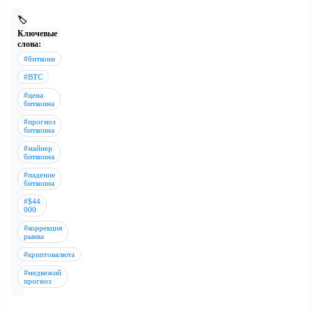
🏷️
Ключевые
слова:
#биткоин
#BTC
#цена
биткоина
#прогноз
биткоина
#майнер
биткоина
#падение
биткоина
#$44
000
#коррекция
рынка
#криптовалюта
#медвежий
прогноз