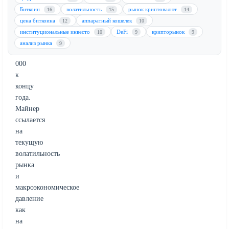
на
Биткоин
волатильность
рынок криптовалют
16
15
14
30%
цена биткоина
аппаратный кошелек
12
10
и
институциональные инвесто
DeFi
крипторынок
10
9
9
достичь
анализ рынка
9
$44
000
к
концу
года.
Майнер
ссылается
на
текущую
волатильность
рынка
и
макроэкономическое
давление
как
на