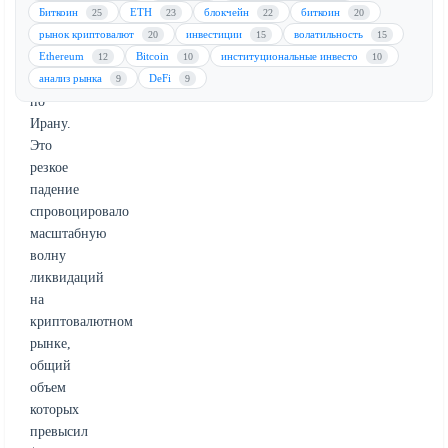
после
Биткоин
ETH
блокчейн
биткоин
25
23
22
20
военных
рынок криптовалют
инвестиции
волатильность
20
15
15
ударов
Ethereum
Bitcoin
институциональные инвесто
12
10
10
США
анализ рынка
DeFi
9
9
по
Ирану.
Это
резкое
падение
спровоцировало
масштабную
волну
ликвидаций
на
криптовалютном
рынке,
общий
объем
которых
превысил