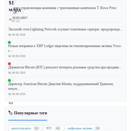
$1
Почему управляющая компания с триллионным капиталом T. Rowe Price
млрд
вклю...
28.05.2026
📅 08.08.2026
📅
07:51
Эксплойт сети Lightning Network осушает платежные серверы: предупрежде...
📅 08.08.2026
Цена
Новые поправки к XRP Ledger нацелены на токенизированные активы Уолл-
с...
биткоина
📅 08.08.2026
(BTC)
опустилась
Держатели Bitcoin (BTC) рискуют потерять реальные средства при продаже...
ниже
📅 08.08.2026
отметки
в
Директор American Bitcoin Джастин Матин, поддерживаемый Трампом,
покуп...
$73
📅 08.08.2026
000
на
фоне
🏷️ Популярные теги
эскалации
геополитической
напряженности
криптовалюта
BTC
цифровые активы
65
64
30