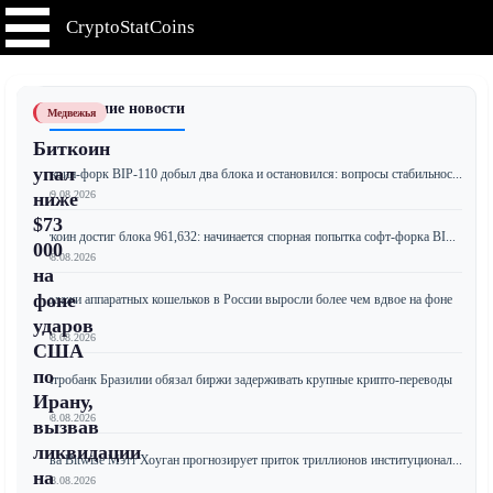
CryptoStatCoins
📰 Последние новости
Медвежья
Биткоин
упал
Биткоин-форк BIP-110 добыл два блока и остановился: вопросы стабильнос...
📅 09.08.2026
ниже
$73
Биткоин достиг блока 961,632: начинается спорная попытка софт-форка BI...
000
📅 08.08.2026
на
фоне
Продажи аппаратных кошельков в России выросли более чем вдвое на фоне
...
ударов
📅 08.08.2026
США
по
Центробанк Бразилии обязал биржи задерживать крупные крипто-переводы
з...
Ирану,
📅 08.08.2026
вызвав
ликвидации
Глава Bitwise Мэтт Хоуган прогнозирует приток триллионов институционал...
на
📅 08.08.2026