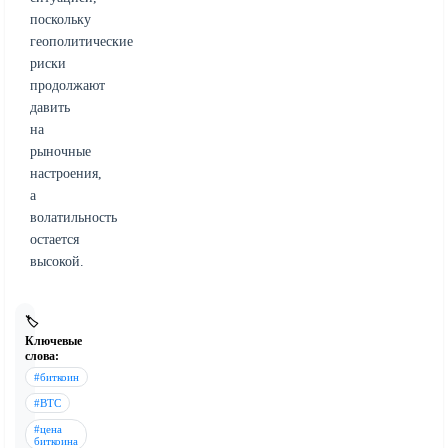
поскольку
геополитические
риски
продолжают
давить
на
рыночные
настроения,
а
волатильность
остается
высокой.
🏷️
Ключевые
слова:
#биткоин
#BTC
#цена
биткоина