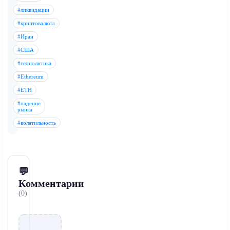
#ликвидации
#криптовалюта
#Иран
#США
#геополитика
#Ethereum
#ETH
#падение
рынка
#волатильность
💬
Комментарии
(0)