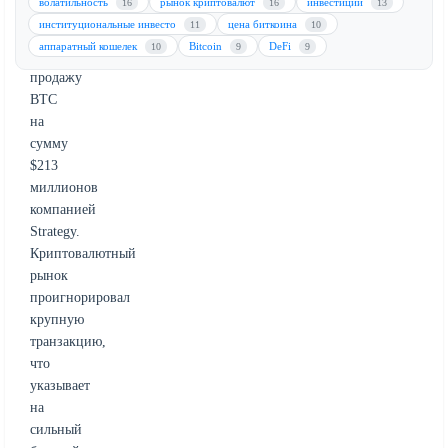
волатильность
рынок криптовалют
инвестиции
16
16
13
несмотря
институциональные инвесто
цена биткоина
11
10
на
аппаратный кошелек
Bitcoin
DeFi
10
9
9
недавнюю
продажу
BTC
на
сумму
$213
миллионов
компанией
Strategy.
Криптовалютный
рынок
проигнорировал
крупную
транзакцию,
что
указывает
на
сильный