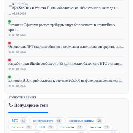
07.07.2026
📅
Акции SanDisk и Western Digital обвалились на 10%: что это значит для ...
07:48
📅 06.08.2026
Биткоин и Эфириум растут: трейдеры ищут безопасность в крупнейших
крип...
Биткоин
📅 06.08.2026
(BTC)
показал
Основатель NFT-стартапа обвинен в нецелевом использовании средств, при...
снижение
📅 06.08.2026
цены
Разработчики Bitcoin сообщают о 85 критических багах: сеть BTC столкну...
после
📅 06.08.2026
кратковременного
роста
Биткоин (BTC) приближается к отметке $65,000 на фоне роста цен на нефт...
к
📅 06.08.2026
уровню
сопротивления
в
🏷️ Популярные теги
$64,000,
продемонстрировав
BTC
криптовалюта
цифровые активы
65
61
28
устойчивость
биткоин
ETH
блокчейн
Биткоин
27
22
20
19
рынка,