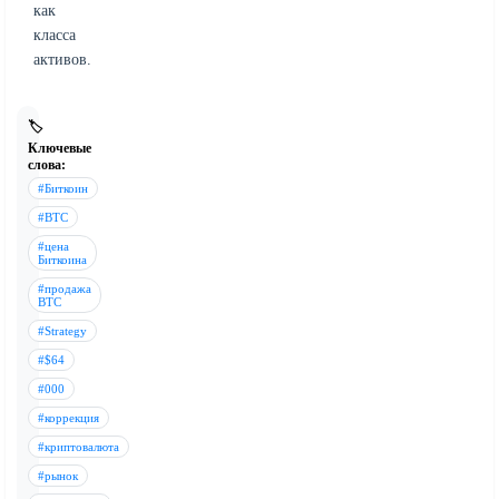
как
класса
активов.
🏷️
Ключевые
слова:
#Биткоин
#BTC
#цена
Биткоина
#продажа
BTC
#Strategy
#$64
#000
#коррекция
#криптовалюта
#рынок