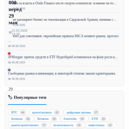
000
Борьба за власть в Ondo Finance после смерти основателя: влияние на то...
перед
📅 07.08.2026
29
Tether расширяет бизнес по токенизации в Саудовской Аравии, начиная с ...
мая
📅 06.08.2026
21.05.2026
📅
14:18
Крипто для советников: европейские правила MiCA меняют рынок, прогноз
...
📅 06.08.2026
JPMorgan: приток средств в ETF Hyperliquid остановился на фоне роста к...
По
📅 06.08.2026
мере
приближения
Свободные рынки и инновации, в некоторой степени: анализ крипторынка
даты
📅 06.08.2026
экспирации
29
мая
🏷️ Популярные теги
для
крупного
BTC
криптовалюта
цифровые активы
64
62
27
пакета
биткоин
Биткоин
блокчейн
ETH
26
20
20
20
опционов
рынок криптовалют
волатильность
инвестиции
17
16
14
на