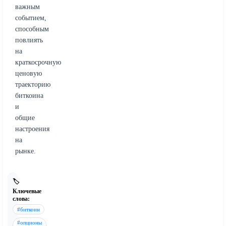
важным
событием,
способным
повлиять
на
краткосрочную
ценовую
траекторию
биткоина
и
общие
настроения
на
рынке.
🏷️
Ключевые
слова:
#биткоин
#опционы