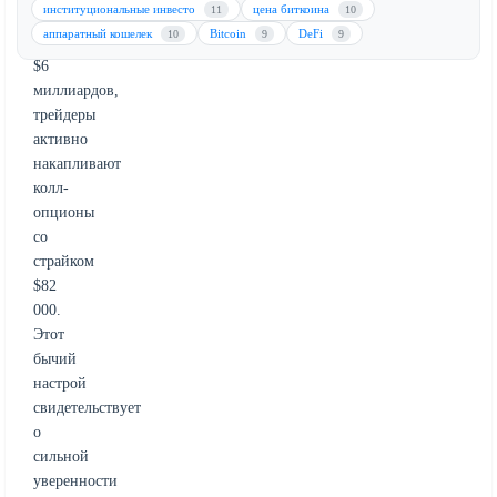
институциональные инвесто
цена биткоина
11
10
биткоин
аппаратный кошелек
Bitcoin
DeFi
10
9
9
объемом
$6
миллиардов,
трейдеры
активно
накапливают
колл-
опционы
со
страйком
$82
000.
Этот
бычий
настрой
свидетельствует
о
сильной
уверенности