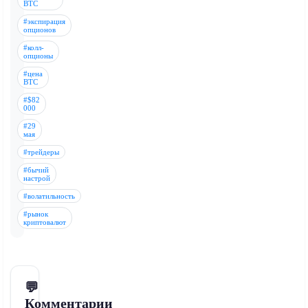
BTC
#экспирация
опционов
#колл-
опционы
#цена
BTC
#$82
000
#29
мая
#трейдеры
#бычий
настрой
#волатильность
#рынок
криптовалют
💬
Комментарии