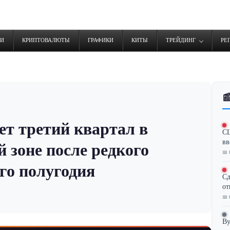
ТИ
КРИПТОВАЛЮТЫ
ГРАФИКИ
КИТЫ
ТРЕЙДИНГ
РЕ

т третий квартал в
СШ
вв
 зоне после редкого
📅 
го полугодия
Сд
от
📅 
By