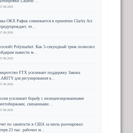
уппировки Lazarus ...
07.08.2026
ава OKX Рафик сомневается в принятии Clarity Act
предупреждает, чт...
07.08.2026
сплойт Polymarket: Как 5-секундный трюк позволил
ейдерам вывести м...
07.08.2026
нкротство FTX усиливает поддержку Закона
ARITY для регулирования к...
07.08.2026
ссия усиливает борьбу с нелицензированными
иптобиржами, связанными...
07.08.2026
чет по занятости в США за июль разочаровал:
теря 23 тыс. рабочих м...