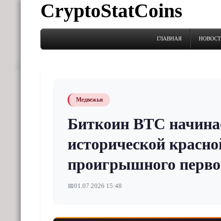
CryptoStatCoins
ГЛАВНАЯ
НОВОС
Медвежья
Биткоин BTC начинае
исторической красной
проигрышного перво
📅
01.07.2026 15:48