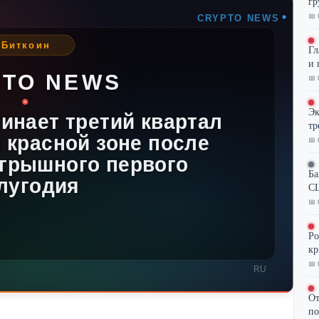
гр
📅 
Гл
и 
📅 
Эк
тр
📅 
Ба
CL
📅 
Ро
кр
📅 
От
по