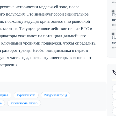
📅 
оргуясь в исторически медвежьей зоне, после
го полугодия. Это знаменует собой значительное
Пр
не
в, поскольку ведущая криптовалюта по рыночной
📅 
ь месяцев. Текущее ценовое действие ставит BTC в
ндикаторы указывают на потенциал дальнейшего
По
в
а ключевыми уровнями поддержки, чтобы определить,
📅 
н разворот тренда. Необычная динамика в первом
уюся часть года, поскольку инвесторы взвешивают
астроения.

вартал
#красная зона
#медвежий тренд
ка
#технический анализ