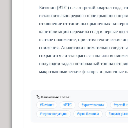
Биткоин (BTC) начал третий квартал года, т
исключительно редкого проигрышного перво
отклонение от типичных рыночных паттерно
капитализации пережила спад в первые шест
шаткое положение, при этом технические и
снижения. Аналитики внимательно следят з
сохранится ли эта красная зона или возможе
полугодии задала осторожный тон на оставш
макроэкономические факторы и рыночные н
🏷️ Ключевые слова:
#Биткоин
#BTC
#криптовалюта
#третий к
#первое полугодие
#цена биткоина
#анализ рын