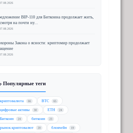
07.08.2026
едложение BIP-110 для Биткоина продолжает жить,
смотря на почти ну...
07.08.2026
хороны Закона о ясности: криптомир продолжает
ращение
07.08.2026
️ Популярные теги
криптовалюта
BTC
66
65
цифровые активы
ETH
30
24
Биткоин
биткоин
24
23
рынок криптовалют
блокчейн
20
19