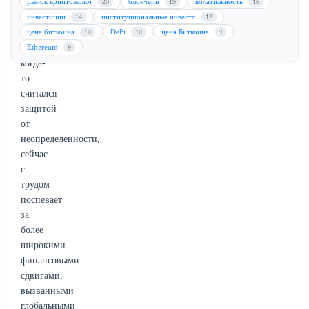
популярность.
рынок криптовалют
блокчейн
волатильность
20
19
16
Рынок
инвестиции
институциональные инвесто
14
12
криптовалют,
цена биткоина
DeFi
цена Биткоина
10
10
9
который
Ethereum
9
когда-
то
считался
защитой
от
неопределенности,
сейчас
с
трудом
поспевает
за
более
широкими
финансовыми
сдвигами,
вызванными
глобальными