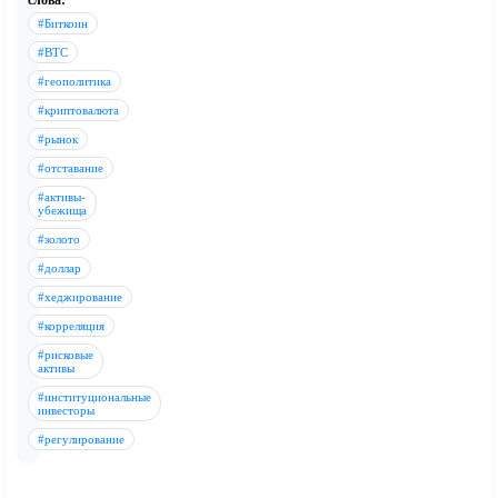
слова:
#Биткоин
#BTC
#геополитика
#криптовалюта
#рынок
#отставание
#активы-
убежища
#золото
#доллар
#хеджирование
#корреляция
#рисковые
активы
#институциональные
инвесторы
#регулирование