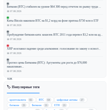
отставания
Биткоин (BTC) стабилен на уровне $64 300 перед отчетом по рынку труда ...
на
📅 07.08.2026
фоне
эскалации
Киты Bitcoin накопили BTC на $1,2 млрд на фоне притока $750 млн в ETF
геополитической
📅 07.08.2026
напряженности,
Пробуждение биткоин-кита: кошелек BTC 2011 года перевел $3,2 млн на ад...
в
📅 07.08.2026
то
время
XRP возглавил падение среди альткоинов: голосование по закону о ясност...
как
📅 07.08.2026
традиционные
активы-
Прогноз цены Биткоина (BTC): Аргументы для роста до $76,000
накапливаю...
убежища,
📅 07.08.2026
такие
как
золото
🏷️ Популярные теги
и
доллар
США,
криптовалюта
BTC
цифровые активы
65
64
27
набирают
биткоин
Биткоин
ETH
25
21
21