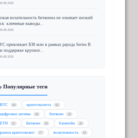
06.08.2026
зкая волатильность биткоина не означает низкий
ск: ключевые выводы...
06.08.2026
YC привлекает $38 млн в рамках раунда Series B
и поддержке крупног...
06.08.2026
️ Популярные теги
BTC
криптовалюта
64
62
цифровые активы
биткоин
28
26
ETH
Биткоин
блокчейн
22
20
20
рынок криптовалют
волатильность
17
16