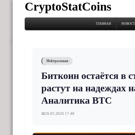
CryptoStatCoins
ГЛАВНАЯ
НОВОС
Нейтральная
Биткоин остаётся в с
растут на надеждах н
Аналитика BTC
📅
26.05.2026 17:48