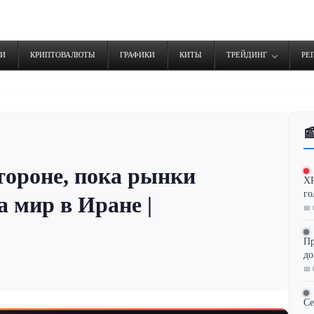
ТИ
КРИПТОВАЛЮТЫ
ГРАФИКИ
КИТЫ
ТРЕЙДИНГ
РЕ

тороне, пока рынки
XR
го
а мир в Иране |
📅 
Пр
до
📅 
Се