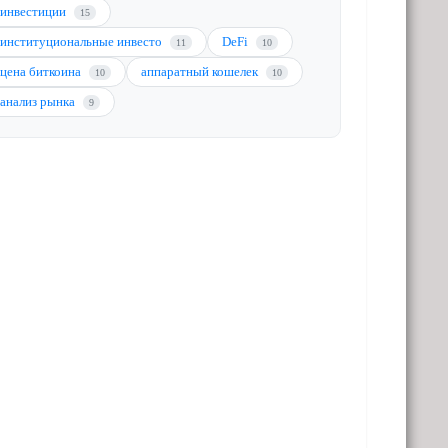
инвестиции
15
институциональные инвесто
DeFi
11
10
цена биткоина
аппаратный кошелек
10
10
анализ рынка
9