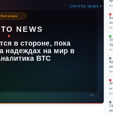
кр
📅 
Бо
ос
📅 
Te
Ар
📅 
Кр
ме
📅 
JP
ос
📅 
Св
ан