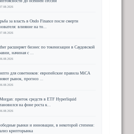
иптоясности до осенней сессии
07.08.2026
рьба за власть в Ondo Finance после смерти
нователя: влияние на то...
07.08.2026
ther расширяет бизнес по токенизации в Саудовской
авии, начиная с ...
06.08.2026
ипто для советников: европейские правила MiCA
няют рынок, прогноз ...
06.08.2026
Morgan: приток средств в ETF Hyperliquid
тановился на фоне роста к...
06.08.2026
ободные рынки и инновации, в некоторой степени:
ализ крипторынка