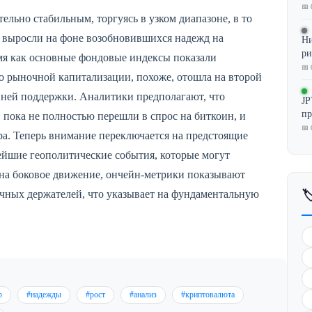
📅 
ельно стабильным, торгуясь в узком диапазоне, в то
 выросли на фоне возобновившихся надежд на
Ни
ри
мя как основные фондовые индексы показали
📅 
о рыночной капитализации, похоже, отошла на второй
вней поддержки. Аналитики предполагают, что
JP
пр
пока не полностью перешли в спрос на биткоин, и
📅 
ра. Теперь внимание переключается на предстоящие
йшие геополитические события, которые могут
на боковое движение, ончейн-метрики показывают
очных держателей, что указывает на фундаментальную

р
#надежды
#рост
#анализ
#криптовалюта