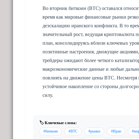
Во вторник биткоин (BTC) оставался относит
время как мировые финансовые рынки резко
деэскалацию иранского конфликта. В то вре
значительный рост, ведущая криптовалюта п
план, консолидируясь вблизи ключевых уро
позитивные настроения, движущие акциями, 
трейдеры ожидают более четкого катализато
макроэкономические данные и любые дальне
повлиять на движение цены BTC. Несмотря 
устойчивое накопление со стороны долгоср
силу.
🏷️ Ключевые слова:
#биткоин
#BTC
#рынки
#Иран
#ми