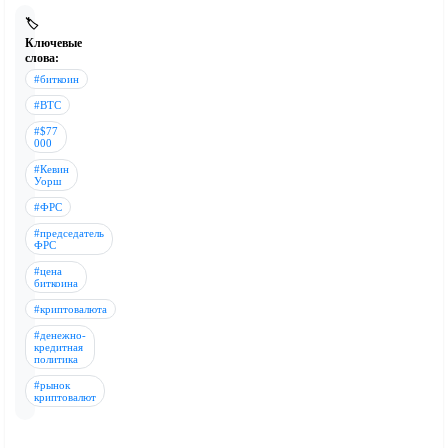
🏷️
Ключевые
слова:
#биткоин
#BTC
#$77
000
#Кевин
Уорш
#ФРС
#председатель
ФРС
#цена
биткоина
#криптовалюта
#денежно-
кредитная
политика
#рынок
криптовалют