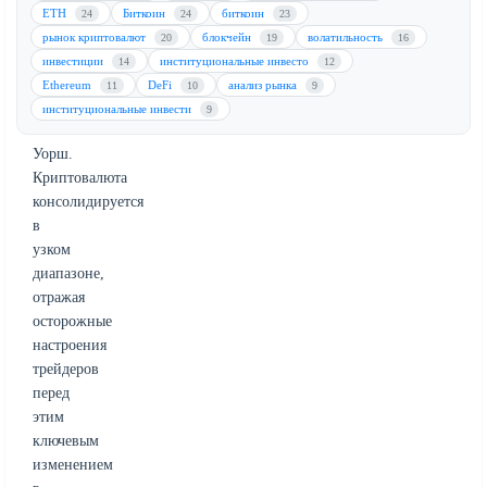
системы,
ETH
Биткоин
биткоин
24
24
23
где
рынок криптовалют
блокчейн
волатильность
20
19
16
пост
инвестиции
институциональные инвесто
14
12
председателя
Ethereum
DeFi
анализ рынка
11
10
9
займет
институциональные инвести
9
Кевин
Уорш.
Криптовалюта
консолидируется
в
узком
диапазоне,
отражая
осторожные
настроения
трейдеров
перед
этим
ключевым
изменением