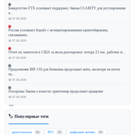
Банкротство FTX усиливает поддержку Закона CLARITY для регулирования
к...
Биткоин
📅 07.08.2026
(BTC)
Россия усиливает борьбу с нелицензированными криптобиржами,
сохраняет
связанными...
боковое
📅 07.08.2026
движение
вблизи
Отчет по занятости в США за июль разочаровал: потеря 23 тыс. рабочих м...
📅 07.08.2026
уровня
$77
Предложение BIP-110 для Биткоина продолжает жить, несмотря на почти
000
ну...
на
📅 07.08.2026
фоне
Похороны Закона о ясности: криптомир продолжает вращение
ожиданий
📅 07.08.2026
рынка
по
смене
🏷️ Популярные теги
руководства
Федеральной
резервной
криптовалюта
BTC
цифровые активы
66
65
30