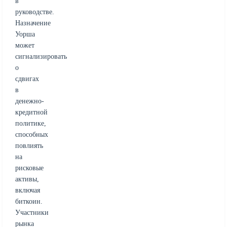
в
руководстве.
Назначение
Уорша
может
сигнализировать
о
сдвигах
в
денежно-
кредитной
политике,
способных
повлиять
на
рисковые
активы,
включая
биткоин.
Участники
рынка