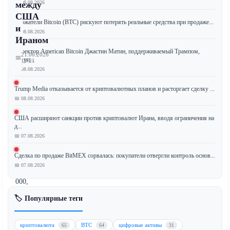
📅 08.08.2026
между
США
Держатели Bitcoin (BTC) рискуют потерять реальные средства при продаже...
и
📅 08.08.2026
Ираном
Директор American Bitcoin Джастин Матин, поддерживаемый Трампом,
21.06.2026
📅
покуп...
10:21
📅 08.08.2026
Trump Media отказывается от криптовалютных планов и расторгает сделку ...
📅 08.08.2026
Биткоин
(BTC)
США расширяют санкции против криптовалют Ирана, вводя ограничения на
сохраняет
д...
позиции
📅 07.08.2026
вблизи
Сделка по продаже BitMEX сорвалась: покупатели отвергли контроль основ...
уровня
📅 07.08.2026
$64
000,
поскольку
🏷️ Популярные теги
геополитическая
напряженность
криптовалюта
BTC
цифровые активы
65
64
31
в