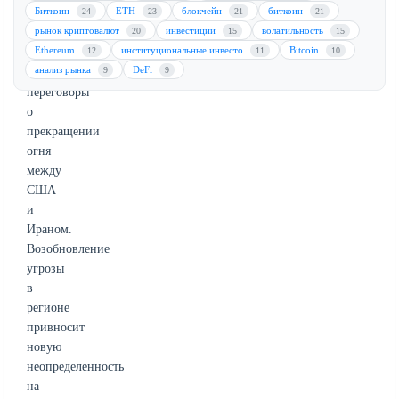
Биткоин
ETH
блокчейн
биткоин
24
23
21
21
Ормузском
рынок криптовалют
инвестиции
волатильность
20
15
15
проливе
Ethereum
институциональные инвесто
Bitcoin
12
11
10
омрачает
анализ рынка
DeFi
9
9
продолжающиеся
переговоры
о
прекращении
огня
между
США
и
Ираном.
Возобновление
угрозы
в
регионе
привносит
новую
неопределенность
на