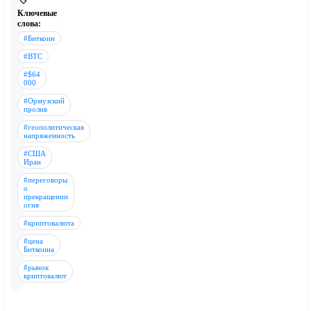
🏷️
Ключевые
слова:
#Биткоин
#BTC
#$64
000
#Ормузский
пролив
#геополитическая
напряженность
#США
Иран
#переговоры
о
прекращении
огня
#криптовалюта
#цена
Биткоина
#рынок
криптовалют