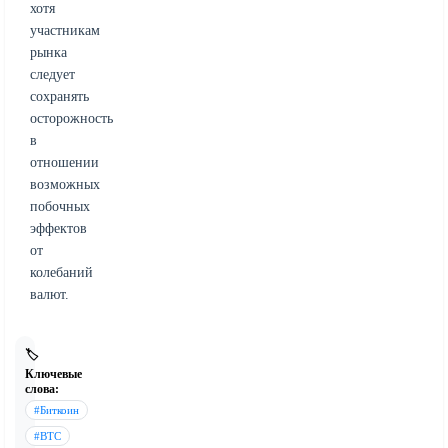
хотя
участникам
рынка
следует
сохранять
осторожность
в
отношении
возможных
побочных
эффектов
от
колебаний
валют.
🏷️
Ключевые
слова:
#Биткоин
#BTC