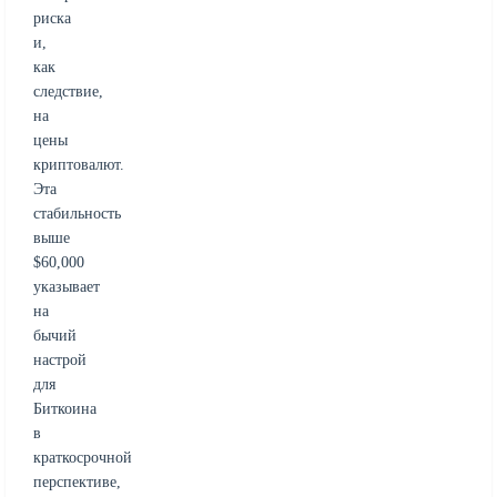
риска
и,
как
следствие,
на
цены
криптовалют.
Эта
стабильность
выше
$60,000
указывает
на
бычий
настрой
для
Биткоина
в
краткосрочной
перспективе,