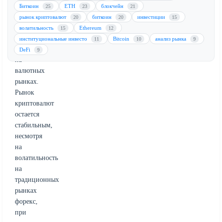
опасениями
Биткоин
ETH
блокчейн
25
23
21
по
рынок криптовалют
биткоин
инвестиции
20
20
15
поводу
волатильность
Ethereum
15
12
государственных
институциональные инвесто
Bitcoin
анализ рынка
11
10
9
интервенций
DeFi
9
на
валютных
рынках.
Рынок
криптовалют
остается
стабильным,
несмотря
на
волатильность
на
традиционных
рынках
форекс,
при