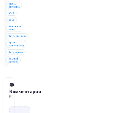
#цена
Биткоина
#$60
#000
#японская
иена
#интервенции
#рынок
криптовалют
#поддержка
#бычий
настрой
💬
Комментарии
(0)