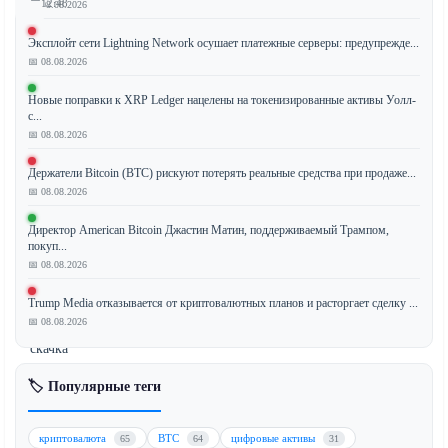
12:48
📅 08.08.2026
Эксплойт сети Lightning Network осушает платежные серверы: предупрежде...
📅 08.08.2026
Биткоин
Новые поправки к XRP Ledger нацелены на токенизированные активы Уолл-
(BTC)
с...
сохраняет
📅 08.08.2026
позицию
выше
Держатели Bitcoin (BTC) рискуют потерять реальные средства при продаже...
📅 08.08.2026
отметки
$60,000,
Директор American Bitcoin Джастин Матин, поддерживаемый Трампом,
демонстрируя
покуп...
устойчивость
📅 08.08.2026
на
Trump Media отказывается от криптовалютных планов и расторгает сделку ...
фоне
📅 08.08.2026
резкого
скачка
японской
🏷️ Популярные теги
иены,
вызванного
растущими
криптовалюта
BTC
цифровые активы
65
64
31