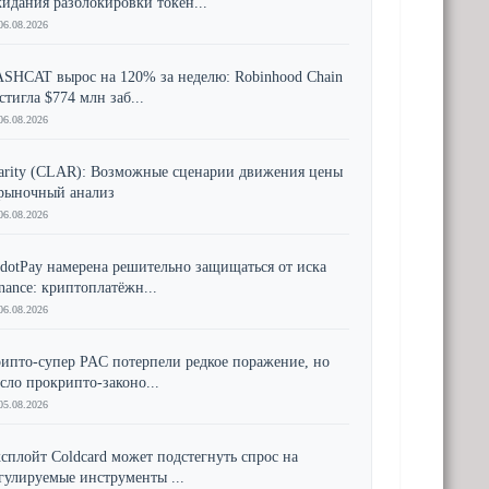
идания разблокировки токен...
06.08.2026
SHCAT вырос на 120% за неделю: Robinhood Chain
стигла $774 млн заб...
06.08.2026
arity (CLAR): Возможные сценарии движения цены
рыночный анализ
06.08.2026
dotPay намерена решительно защищаться от иска
nance: криптоплатёжн...
06.08.2026
ипто-супер PAC потерпели редкое поражение, но
сло прокрипто-законо...
05.08.2026
сплойт Coldcard может подстегнуть спрос на
гулируемые инструменты ...