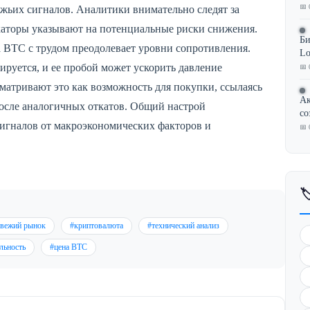
📅 
ежьих сигналов. Аналитики внимательно следят за
каторы указывают на потенциальные риски снижения.
Би
 BTC с трудом преодолевает уровни сопротивления.
Lo
ируется, и ее пробой может ускорить давление
📅 
матривают это как возможность для покупки, ссылаясь
Ак
после аналогичных откатов. Общий настрой
со
сигналов от макроэкономических факторов и
📅 

вежий рынок
#криптовалюта
#технический анализ
льность
#цена BTC