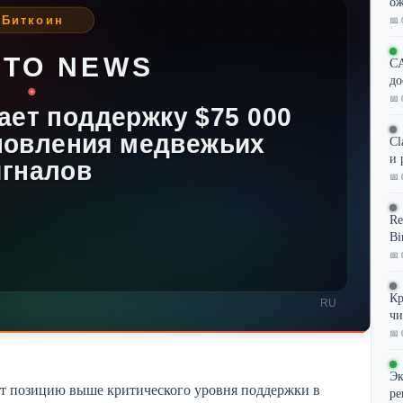
ож
📅 
CA
до
📅 
Cl
и 
📅 
Re
Bi
📅 
Кр
чи
📅 
Эк
ет позицию выше критического уровня поддержки в
ре