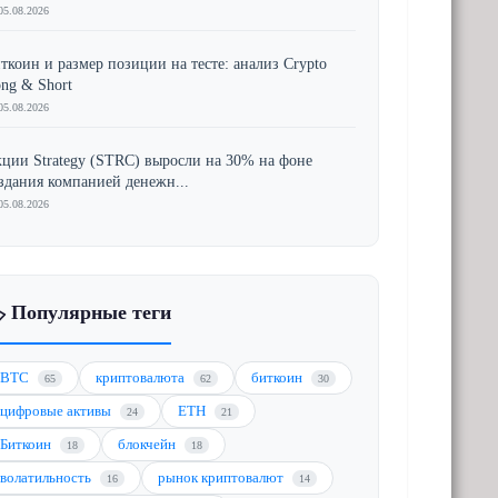
05.08.2026
ткоин и размер позиции на тесте: анализ Crypto
ng & Short
05.08.2026
ции Strategy (STRC) выросли на 30% на фоне
здания компанией денежн...
05.08.2026
️ Популярные теги
BTC
криптовалюта
биткоин
65
62
30
цифровые активы
ETH
24
21
Биткоин
блокчейн
18
18
волатильность
рынок криптовалют
16
14