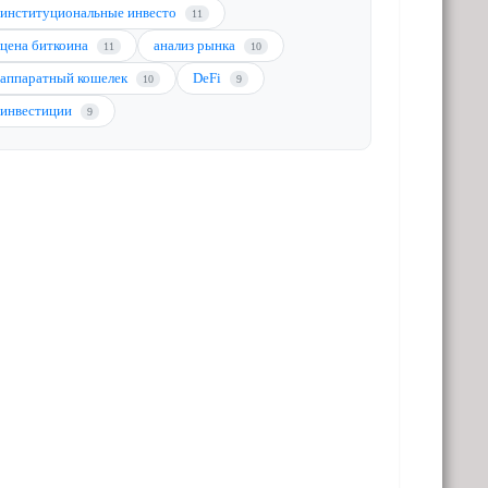
институциональные инвесто
11
цена биткоина
анализ рынка
11
10
аппаратный кошелек
DeFi
10
9
инвестиции
9