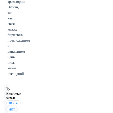
траектории
Bitcoin,
так
как
связь
между
биржевым
предложением
и
движением
цены
стала
менее
очевидной.
🏷️
Ключевые
слова:
#Bitcoin
#BTC