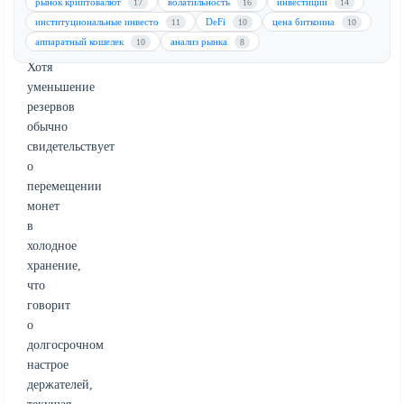
рынок криптовалют
волатильность
инвестиции
17
16
14
прежнего
институциональные инвесто
DeFi
цена биткоина
11
10
10
рыночного
аппаратный кошелек
анализ рынка
10
8
оптимизма.
Хотя
уменьшение
резервов
обычно
свидетельствует
о
перемещении
монет
в
холодное
хранение,
что
говорит
о
долгосрочном
настрое
держателей,