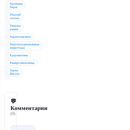
#резервы
бирж
#бычий
сигнал
#анализ
рынка
#криптовалюта
#институциональные
инвесторы
#деривативы
#макроэкономика
#цена
Bitcoin
💬
Комментарии
(0)