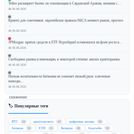
Tether расширяет бизнес по токенизации в Саудовской Аравии, начиная с ...
📅 06.08.2026
Продолжающееся
сокращение
Крипто для советников: европейские правила MiCA меняют рынок, прогноз
резервов
...
📅 06.08.2026
Bitcoin
(BTC)
JPMorgan: приток средств в ETF Hyperliquid остановился на фоне роста к...
на
📅 06.08.2026
криптобиржах,
исторически
Свободные рынки и инновации, в некоторой степени: анализ крипторынка
считавшееся
📅 06.08.2026
бычьим
Низкая волатильность биткоина не означает низкий риск: ключевые
сигналом,
выводы...
указывающим
📅 06.08.2026
на
снижение
давления
🏷️ Популярные теги
продавцов,
больше
BTC
криптовалюта
цифровые активы
64
61
28
не
биткоин
ETH
Биткоин
блокчейн
26
21
20
20
вызывает