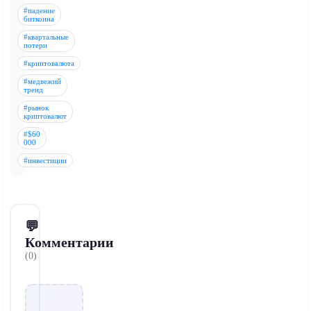
#падение
биткоина
#квартальные
потери
#криптовалюта
#медвежий
тренд
#рынок
криптовалют
#$60
000
#инвестиции
💬
Комментарии
(0)