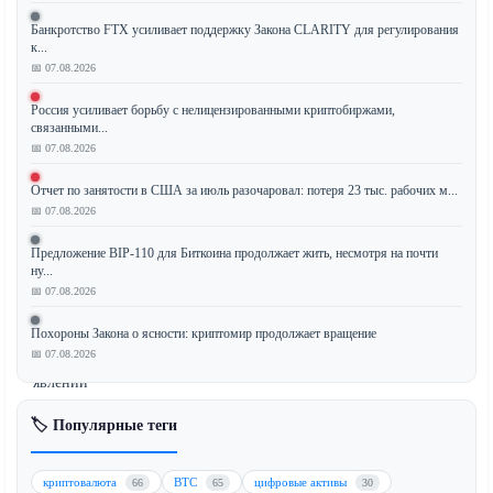
Банкротство FTX усиливает поддержку Закона CLARITY для регулирования
к...
Биткоин
📅 07.08.2026
(BTC)
Россия усиливает борьбу с нелицензированными криптобиржами,
опустился
связанными...
ниже
📅 07.08.2026
отметки
в
Отчет по занятости в США за июль разочаровал: потеря 23 тыс. рабочих м...
📅 07.08.2026
$60
000,
Предложение BIP-110 для Биткоина продолжает жить, несмотря на почти
что
ну...
сигнализирует
📅 07.08.2026
о
Похороны Закона о ясности: криптомир продолжает вращение
возможном
📅 07.08.2026
редком
явлении
—
🏷️ Популярные теги
двух
последовательных
квартальных
криптовалюта
BTC
цифровые активы
66
65
30