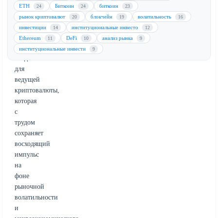
потерях.
ETH
Биткоин
биткоин
24
24
23
Это
рынок криптовалют
блокчейн
волатильность
20
19
16
падение
инвестиции
институциональные инвесто
14
12
знаменует
Ethereum
DeFi
анализ рынка
11
10
9
значительный
институциональные инвести
9
спад
для
ведущей
криптовалюты,
которая
с
трудом
сохраняет
восходящий
импульс
на
фоне
рыночной
волатильности
и