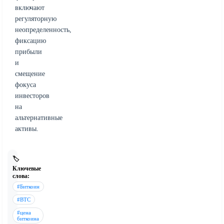
включают
регуляторную
неопределенность,
фиксацию
прибыли
и
смещение
фокуса
инвесторов
на
альтернативные
активы.
🏷️
Ключевые
слова:
#Биткоин
#BTC
#цена
биткоина