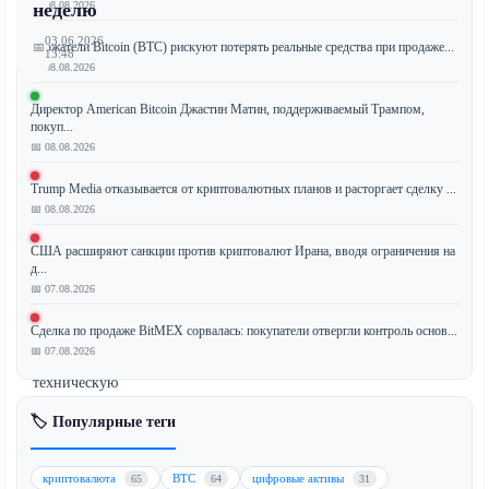
📅 08.08.2026
неделю
03.06.2026
Держатели Bitcoin (BTC) рискуют потерять реальные средства при продаже...
📅
13:48
📅 08.08.2026
Директор American Bitcoin Джастин Матин, поддерживаемый Трампом,
покуп...
Биткоин
📅 08.08.2026
(BTC)
Trump Media отказывается от криптовалютных планов и расторгает сделку ...
стабилизировался
📅 08.08.2026
вблизи
отметки
США расширяют санкции против криптовалют Ирана, вводя ограничения на
$67
д...
000,
📅 07.08.2026
войдя
Сделка по продаже BitMEX сорвалась: покупатели отвергли контроль основ...
в
📅 07.08.2026
критическую
техническую
и
🏷️ Популярные теги
психологическую
фазу
после
криптовалюта
BTC
цифровые активы
65
64
31