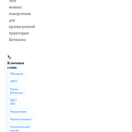
этот
момент
поворотным
для
краткосрочной
траектории
Биткоина.
🏷️
Ключевые
слова:
#Биткоин
#BTC
#цена
Биткоина
#$67
000
#коррекция
#криптовалюта
#технический
анализ