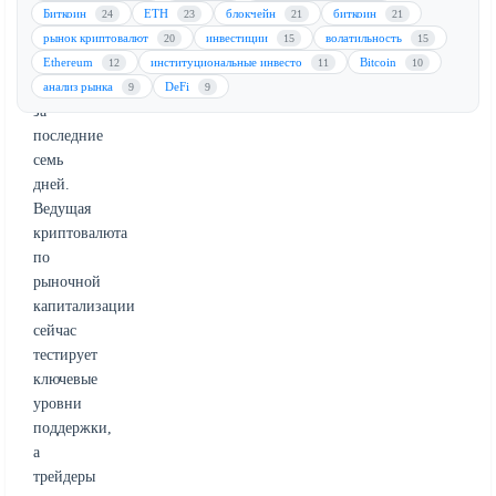
резкого
Биткоин
ETH
блокчейн
биткоин
24
23
21
21
снижения
рынок криптовалют
инвестиции
волатильность
20
15
15
на
Ethereum
институциональные инвесто
Bitcoin
12
11
10
9,5%
анализ рынка
DeFi
9
9
за
последние
семь
дней.
Ведущая
криптовалюта
по
рыночной
капитализации
сейчас
тестирует
ключевые
уровни
поддержки,
а
трейдеры