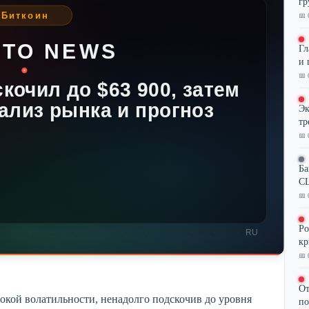
гр
📅 
Гл
и 
📅 
Эк
тр
📅 
Ба
CL
📅 
Ро
кр
📅 
От
окой волатильности, ненадолго подскочив до уровня
по