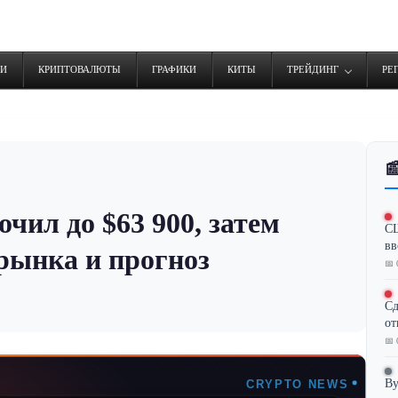
ТИ
КРИПТОВАЛЮТЫ
ГРАФИКИ
КИТЫ
ТРЕЙДИНГ
РЕ

чил до $63 900, затем
СШ
вв
 рынка и прогноз
📅 
Сд
от
📅 
By