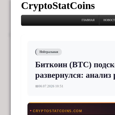
CryptoStatCoins
ГЛАВНАЯ
НОВОС
Нейтральная
Биткоин (BTC) подско
развернулся: анализ
📅
06.07.2026 10:51