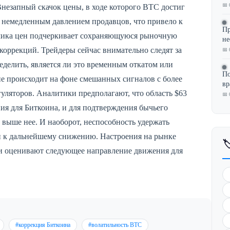
📅 
 Внезапный скачок цены, в ходе которого BTC достиг
 немедленным давлением продавцов, что привело к
Пр
амика цен подчеркивает сохраняющуюся рыночную
не
коррекций. Трейдеры сейчас внимательно следят за
📅 
делить, является ли это временным откатом или
По
е происходит на фоне смешанных сигналов с более
в
ляторов. Аналитики предполагают, что область $63
📅 
ния для Биткоина, и для подтверждения бычьего
выше нее. И наоборот, неспособность удержать
и к дальнейшему снижению. Настроения на рынке

и оценивают следующее направление движения для
#коррекция Биткоина
#волатильность BTC