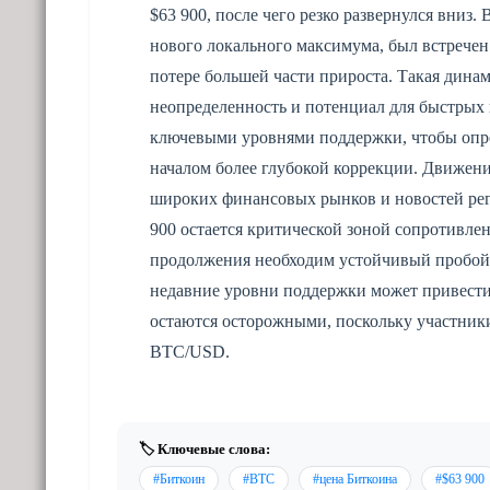
$63 900, после чего резко развернулся вниз.
нового локального максимума, был встречен
потере большей части прироста. Такая дин
неопределенность и потенциал для быстрых 
ключевыми уровнями поддержки, чтобы опре
началом более глубокой коррекции. Движени
широких финансовых рынков и новостей регу
900 остается критической зоной сопротивле
продолжения необходим устойчивый пробой 
недавние уровни поддержки может привест
остаются осторожными, поскольку участник
BTC/USD.
🏷️ Ключевые слова:
#Биткоин
#BTC
#цена Биткоина
#$63 900