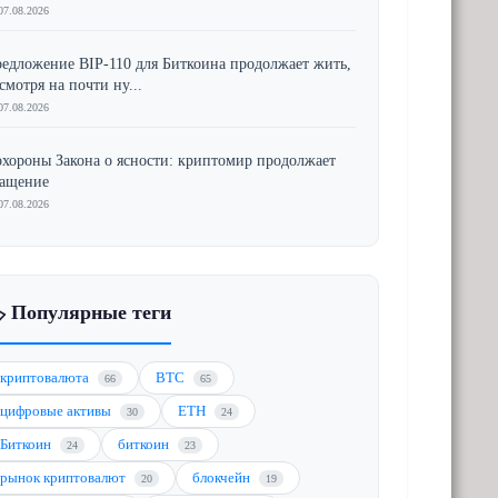
07.08.2026
едложение BIP-110 для Биткоина продолжает жить,
смотря на почти ну...
07.08.2026
хороны Закона о ясности: криптомир продолжает
ращение
07.08.2026
️ Популярные теги
криптовалюта
BTC
66
65
цифровые активы
ETH
30
24
Биткоин
биткоин
24
23
рынок криптовалют
блокчейн
20
19