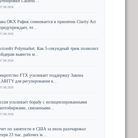
уппировки Lazarus ...
07.08.2026
ава OKX Рафик сомневается в принятии Clarity Act
предупреждает, чт...
07.08.2026
сплойт Polymarket: Как 5-секундный трюк позволил
ейдерам вывести м...
07.08.2026
нкротство FTX усиливает поддержку Закона
ARITY для регулирования к...
07.08.2026
ссия усиливает борьбу с нелицензированными
иптобиржами, связанными...
07.08.2026
чет по занятости в США за июль разочаровал:
теря 23 тыс. рабочих м...