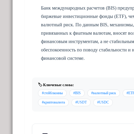
Банк международных расчетов (BIS) предуп
биржевые инвестиционные фонды (ETF), чем
валютный риск. По данным BIS, механизмы,
привязанных к фиатным валютам, вносят во
финансовым инструментам, а не стабильным
обеспокоенность по поводу стабильности и 
финансовой системе.
🏷️ Ключевые слова:
#стейблкоины
#BIS
#валютный риск
#ET
#криптовалюта
#USDT
#USDC