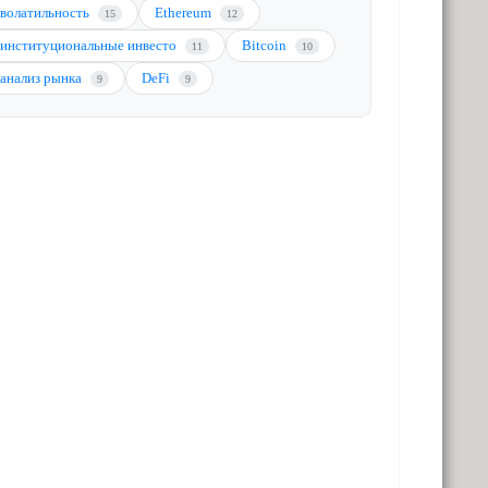
волатильность
Ethereum
15
12
институциональные инвесто
Bitcoin
11
10
анализ рынка
DeFi
9
9