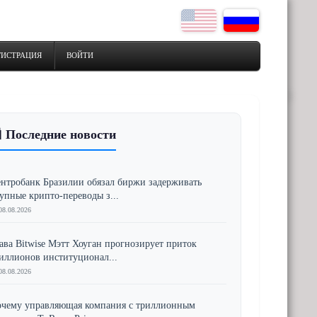
ГИСТРАЦИЯ
ВОЙТИ
 Последние новости
нтробанк Бразилии обязал биржи задерживать
упные крипто-переводы з...
08.08.2026
ава Bitwise Мэтт Хоуган прогнозирует приток
иллионов институционал...
08.08.2026
чему управляющая компания с триллионным