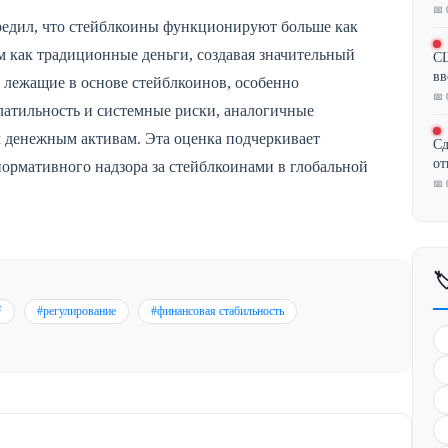
📅 
редил, что стейблкоины функционируют больше как
 как традиционные деньги, создавая значительный
СШ
вв
 лежащие в основе стейблкоинов, особенно
📅 
латильность и системные риски, аналогичные
 денежным активам. Эта оценка подчеркивает
Сд
от
нормативного надзора за стейблкоинами в глобальной
📅 

F
#регулирование
#финансовая стабильность