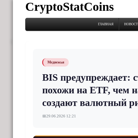
CryptoStatCoins
ГЛАВНАЯ
НОВОС
Медвежья
BIS предупреждает: 
похожи на ETF, чем н
создают валютный р
📅
29.06.2026 12:21