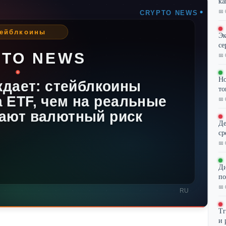
ка
📅 
Эк
се
📅 
Но
то
📅 
Де
ср
📅 
Ди
по
📅 
Tr
и 