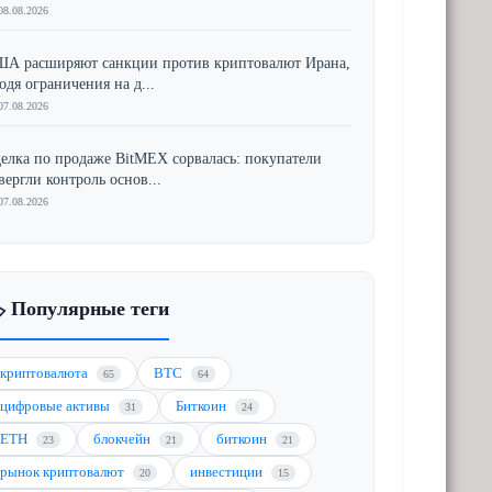
08.08.2026
А расширяют санкции против криптовалют Ирана,
одя ограничения на д...
07.08.2026
елка по продаже BitMEX сорвалась: покупатели
вергли контроль основ...
07.08.2026
️ Популярные теги
криптовалюта
BTC
65
64
цифровые активы
Биткоин
31
24
ETH
блокчейн
биткоин
23
21
21
рынок криптовалют
инвестиции
20
15