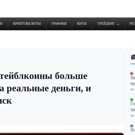
ТИ
КРИПТОВАЛЮТЫ
ГРАФИКИ
КИТЫ
ТРЕЙДИНГ
РЕ

стейблкоины больше
Це
кр
а реальные деньги, и
📅 
иск
Гл
тр
📅 
По