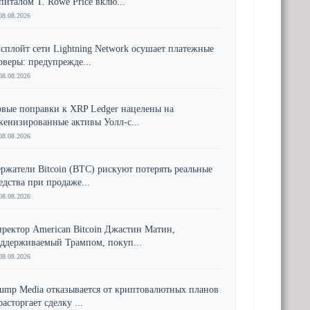
питалом T. Rowe Price вклю...
08.08.2026
сплойт сети Lightning Network осушает платежные
рверы: предупрежде...
08.08.2026
вые поправки к XRP Ledger нацелены на
кенизированные активы Уолл-с...
08.08.2026
ржатели Bitcoin (BTC) рискуют потерять реальные
едства при продаже...
08.08.2026
ректор American Bitcoin Джастин Матин,
ддерживаемый Трампом, покуп...
08.08.2026
ump Media отказывается от криптовалютных планов
расторгает сделку ...