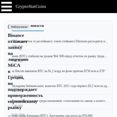
CryptoStatCoins
📰 Последние новости
Нейтральная
Binance
отзывает
weETH отделяется от рестейкинга: токен стейкинга Ethereum расходится н...
📅 07.08.2026
заявку
на
Биткоин (BTC) стабилен на уровне $64 300 перед отчетом по рынку труда ...
лицензию
📅 07.08.2026
MiCA
в
Киты Bitcoin накопили BTC на $1,2 млрд на фоне притока $750 млн в ETF
📅 07.08.2026
Греции,
но
Пробуждение биткоин-кита: кошелек BTC 2011 года перевел $3,2 млн на ад...
подтверждает
📅 07.08.2026
приверженность
европейскому
XRP возглавил падение среди альткоинов: голосование по закону о ясност...
📅 07.08.2026
рынку
24.06.2026
Прогноз цены Биткоина (BTC): Аргументы для роста до $76,000
📅