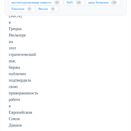
институциональные инвесто
DeFi
цена биткоина
рынках
11
10
10
Ethereum
Bitcoin
криптоактивов
9
9
(MiCA)
в
Греции.
Несмотря
на
этот
стратегический
шаг,
биржа
публично
подтвердила
свою
приверженность
работе
в
Европейском
Союзе.
Данное