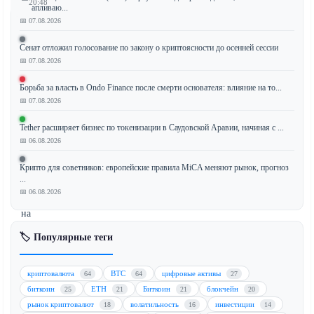
20:48
накапливаю...
📅 07.08.2026
Сенат отложил голосование по закону о криптоясности до осенней сессии
Binance,
📅 07.08.2026
крупнейшая
Борьба за власть в Ondo Finance после смерти основателя: влияние на то...
в
📅 07.08.2026
мире
криптовалютная
Tether расширяет бизнес по токенизации в Саудовской Аравии, начиная с ...
биржа,
📅 06.08.2026
официально
отозвала
Крипто для советников: европейские правила MiCA меняют рынок, прогноз
...
свою
📅 06.08.2026
заявку
на
получение
🏷️ Популярные теги
лицензии
в
криптовалюта
BTC
цифровые активы
рамках
64
64
27
биткоин
ETH
Биткоин
блокчейн
Регламента
25
21
21
20
рынок криптовалют
волатильность
инвестиции
о
18
16
14