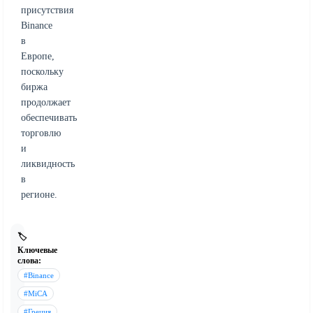
присутствия
Binance
в
Европе,
поскольку
биржа
продолжает
обеспечивать
торговлю
и
ликвидность
в
регионе.
🏷️
Ключевые
слова:
#Binance
#MiCA
#Греция