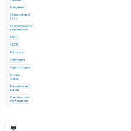
#лицензия
#Европейский
Союз
#регулирование
криптовалют
#BTC
#ETH
#Биткоин
#Эфириум
#криптобиржа
#отзыв
заявки
#европейский
рынок
#соответствие
требованиям
💬