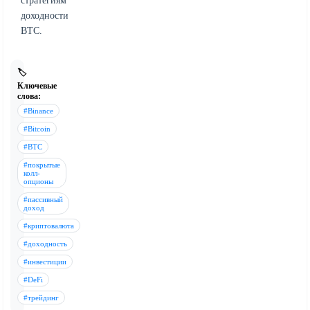
стратегиям
доходности
BTC.
🏷️
Ключевые
слова:
#Binance
#Bitcoin
#BTC
#покрытые
колл-
опционы
#пассивный
доход
#криптовалюта
#доходность
#инвестиции
#DeFi
#трейдинг