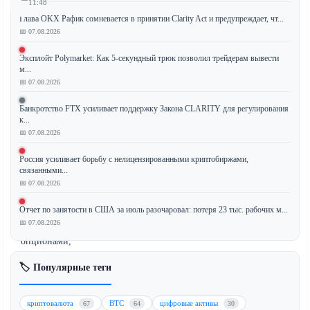
11:48
Глава OKX Рафик сомневается в принятии Clarity Act и предупреждает, чт...
📅 07.08.2026
Эксплойт Polymarket: Как 5-секундный трюк позволил трейдерам вывести
Binance,
м...
ведущая
📅 07.08.2026
криптовалютная
биржа
Банкротство FTX усиливает поддержку Закона CLARITY для регулирования
в
к...
📅 07.08.2026
мире,
представила
Россия усиливает борьбу с нелицензированными криптобиржами,
новый
связанными...
продукт
📅 07.08.2026
с
Отчет по занятости в США за июль разочаровал: потеря 23 тыс. рабочих м...
покрытыми
📅 07.08.2026
колл-
опционами,
предназначенный
🏷️ Популярные теги
для
помощи
держателям
криптовалюта
BTC
цифровые активы
67
64
30