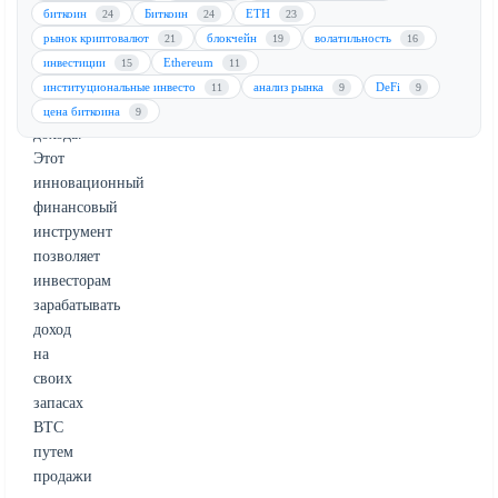
Bitcoin
биткоин
Биткоин
ETH
24
24
23
(BTC)
рынок криптовалют
блокчейн
волатильность
21
19
16
в
инвестиции
Ethereum
15
11
получении
институциональные инвесто
анализ рынка
DeFi
11
9
9
пассивного
цена биткоина
9
дохода.
Этот
инновационный
финансовый
инструмент
позволяет
инвесторам
зарабатывать
доход
на
своих
запасах
BTC
путем
продажи