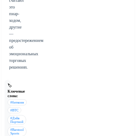
считают
это
пиар-
ходом,
другие
—
предостережением
об
эмоциональных
торговых
решениях.
🏷️
Ключевые
слова:
#биткоин
#BTC
#Дэйв
Портной
#Barstool
Sports