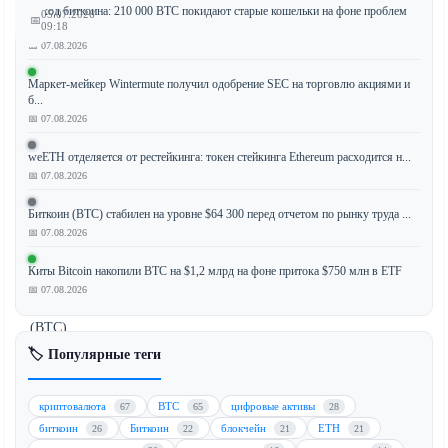
Исход биткоина: 210 000 BTC покидают старые кошельки на фоне проблем
05.07.2026
📅
с...
09:18
📅 07.08.2026
Маркет-мейкер Wintermute получил одобрение SEC на торговлю акциями и
б...
Дэйв
📅 07.08.2026
Портной,
основатель
weETH отделяется от рестейкинга: токен стейкинга Ethereum расходится н...
Barstool
📅 07.08.2026
Sports,
Биткоин (BTC) стабилен на уровне $64 300 перед отчетом по рынку труда ...
заявил
📅 07.08.2026
о
намерении
Киты Bitcoin накопили BTC на $1,2 млрд на фоне притока $750 млн в ETF
держать
📅 07.08.2026
биткоин
(BTC)
до
🏷️ Популярные теги
падения
его
криптовалюта
BTC
цифровые активы
67
65
28
стоимости
биткоин
Биткоин
блокчейн
ETH
26
22
21
21
до