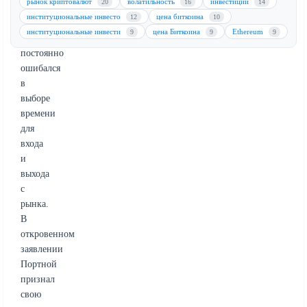
рынок криптовалют
волатильность
инвестиции
20
16
14
нуля,
институциональные инвесто
цена биткоина
12
10
признав,
институциональные инвести
цена Биткоина
Ethereum
9
9
9
что
постоянно
ошибался
в
выборе
времени
для
входа
и
выхода
с
рынка.
В
откровенном
заявлении
Портной
признал
свою