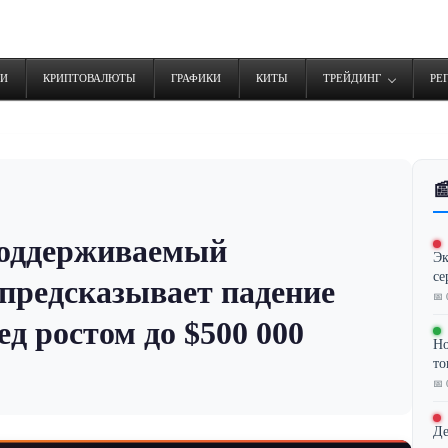
ТИ
КРИПТОВАЛЮТЫ
ГРАФИКИ
КИТЫ
ТРЕЙДИНГ
РЕ

 поддерживаемый
Эк
се
предсказывает падение
📅 
д ростом до $500 000
Но
то
📅 
Де