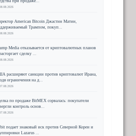
едства при продаже...
08.08.2026
ректор American Bitcoin Джастин Матин,
ддерживаемый Трампом, покуп...
08.08.2026
ump Media отказывается от криптовалютных планов
расторгает сделку ...
08.08.2026
А расширяют санкции против криптовалют Ирана,
одя ограничения на д...
07.08.2026
елка по продаже BitMEX сорвалась: покупатели
вергли контроль основ...
07.08.2026
bit подает знаковый иск против Северной Кореи и
уппировки Lazarus ...