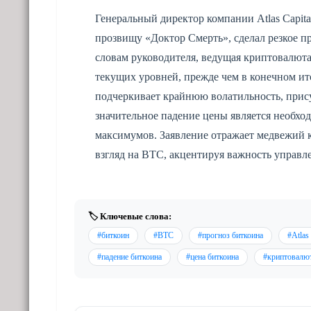
Генеральный директор компании Atlas Capit
прозвищу «Доктор Смерть», сделал резкое п
словам руководителя, ведущая криптовалют
текущих уровней, прежде чем в конечном ито
подчеркивает крайнюю волатильность, прис
значительное падение цены является необх
максимумов. Заявление отражает медвежий 
взгляд на BTC, акцентируя важность управл
🏷️ Ключевые слова:
#биткоин
#BTC
#прогноз биткоина
#Atlas 
#падение биткоина
#цена биткоина
#криптовалю