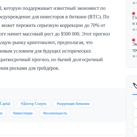
📅 
al, которую поддерживает известный экономист по
редупреждение для инвесторов в биткоин (BTC). По
Гл
и 
а может пережить серьезную коррекцию до 70% от
📅 
ге начнет массовый рост до $500 000. Этот прогноз
ущую рынку криптовалют, предполагая, что
Эк
тр
одимым условием для будущих исторических
📅 
краткосрочный прогноз, но бычий долгосрочный
ения рисками для трейдеров.

Capital
#Доктор Смерть
#коррекция биткоина
та
#инвестиции
#волатильность