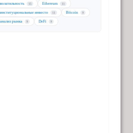
волатильность
Ethereum
15
11
институциональные инвесто
Bitcoin
11
9
анализ рынка
DeFi
9
9