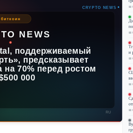
ср
📅 
Ди
по
📅 
Tr
и 
📅 
СШ
вв
📅 
Сд
от
📅 
By
гр