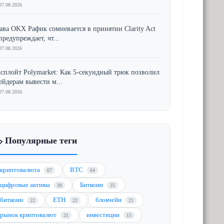
07.08.2026
ава OKX Рафик сомневается в принятии Clarity Act
предупреждает, чт...
07.08.2026
сплойт Polymarket: Как 5-секундный трюк позволил
ейдерам вывести м...
07.08.2026
️ Популярные теги
криптовалюта
BTC
67
64
цифровые активы
Биткоин
30
25
биткоин
ETH
блокчейн
22
22
21
рынок криптовалют
инвестиции
21
15