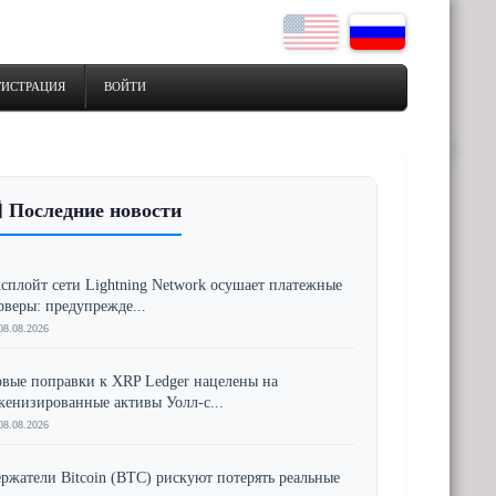
ГИСТРАЦИЯ
ВОЙТИ
 Последние новости
сплойт сети Lightning Network осушает платежные
рверы: предупрежде...
08.08.2026
вые поправки к XRP Ledger нацелены на
кенизированные активы Уолл-с...
08.08.2026
ржатели Bitcoin (BTC) рискуют потерять реальные