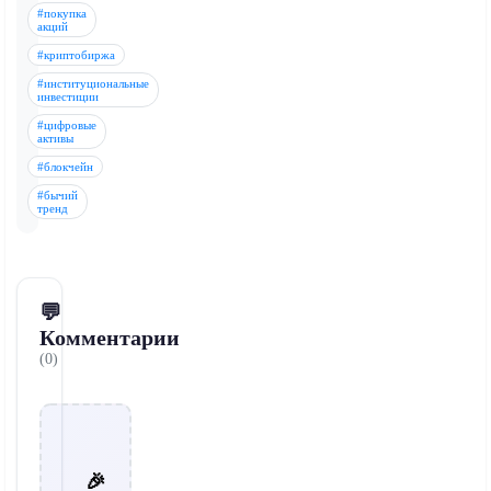
#покупка
акций
#криптобиржа
#институциональные
инвестиции
#цифровые
активы
#блокчейн
#бычий
тренд
💬
Комментарии
(0)
🎉