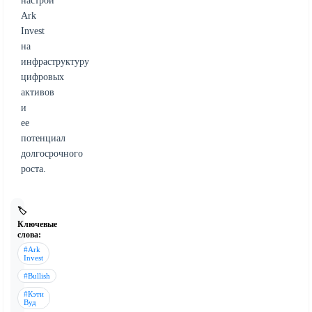
настрой
Ark
Invest
на
инфраструктуру
цифровых
активов
и
ее
потенциал
долгосрочного
роста.
🏷️
Ключевые
слова:
#Ark
Invest
#Bullish
#Кэти
Вуд