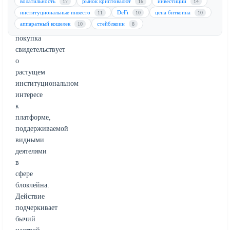
волатильность
рынок криптовалют
инвестиции
17
16
14
дней.
институциональные инвесто
DeFi
цена биткоина
11
10
10
Эта
аппаратный кошелек
стейблкоин
10
8
стратегическая
покупка
свидетельствует
о
растущем
институциональном
интересе
к
платформе,
поддерживаемой
видными
деятелями
в
сфере
блокчейна.
Действие
подчеркивает
бычий