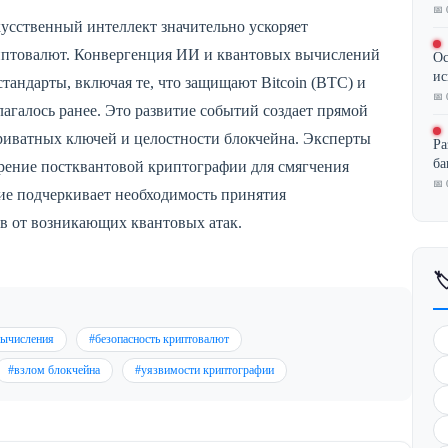
📅 
кусственный интеллект значительно ускоряет
риптовалют. Конвергенция ИИ и квантовых вычислений
Ос
ис
тандарты, включая те, что защищают Bitcoin (BTC) и
📅 
лагалось ранее. Это развитие событий создает прямой
риватных ключей и целостности блокчейна. Эксперты
Ра
ба
ение постквантовой криптографии для смягчения
📅 
е подчеркивает необходимость принятия
в от возникающих квантовых атак.

вычисления
#безопасность криптовалют
#взлом блокчейна
#уязвимости криптографии