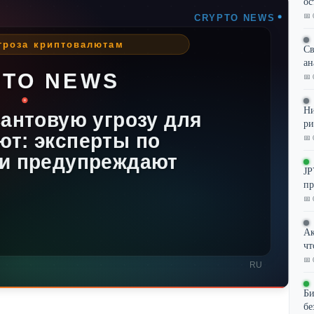
ос
📅 
Св
ан
📅 
Ни
ри
📅 
JP
пр
📅 
Ак
чт
📅 
Би
бе