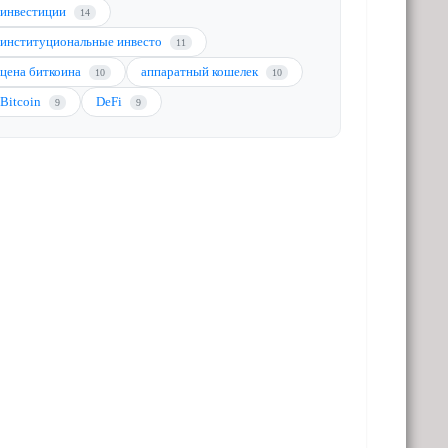
инвестиции
14
институциональные инвесто
11
цена биткоина
аппаратный кошелек
10
10
Bitcoin
DeFi
9
9