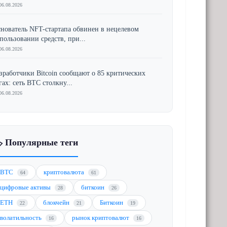
06.08.2026
нователь NFT-стартапа обвинен в нецелевом
пользовании средств, при...
06.08.2026
зработчики Bitcoin сообщают о 85 критических
гах: сеть BTC столкну...
06.08.2026
️ Популярные теги
BTC
криптовалюта
64
61
цифровые активы
биткоин
28
26
ETH
блокчейн
Биткоин
22
21
19
волатильность
рынок криптовалют
16
16