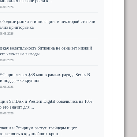
тановился на фоне роста к...
06.08.2026
ободные рынки и инновации, в некоторой степени:
ализ крипторынка
06.08.2026
зкая волатильность биткоина не означает низкий
ск: ключевые выводы...
06.08.2026
YC привлекает $38 млн в рамках раунда Series B
и поддержке крупног...
06.08.2026
ции SanDisk и Western Digital обвалились на 10%:
о это значит для ...
06.08.2026
ткоин и Эфириум растут: трейдеры ищут
зопасность в крупнейших крип...