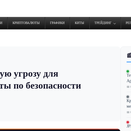
ТИ
КРИПТОВАЛЮТЫ
ГРАФИКИ
КИТЫ
ТРЕЙДИНГ
РЕ

ую угрозу для
Te
Ар
ты по безопасности
📅 
Кр
ме
📅 
JP