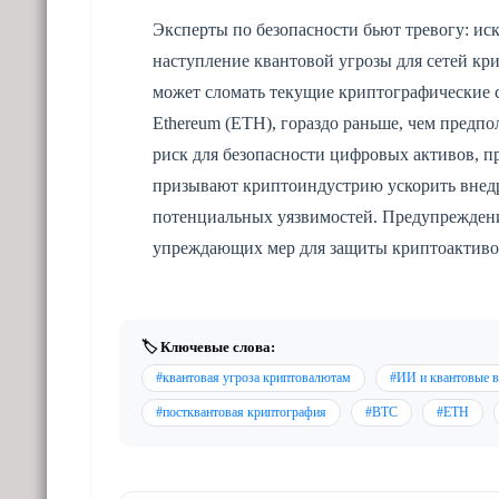
Эксперты по безопасности бьют тревогу: ис
наступление квантовой угрозы для сетей к
может сломать текущие криптографические с
Ethereum (ETH), гораздо раньше, чем предпо
риск для безопасности цифровых активов, п
призывают криптоиндустрию ускорить внедр
потенциальных уязвимостей. Предупреждени
упреждающих мер для защиты криптоактиво
🏷️ Ключевые слова:
#квантовая угроза криптовалютам
#ИИ и квантовые 
#постквантовая криптография
#BTC
#ETH