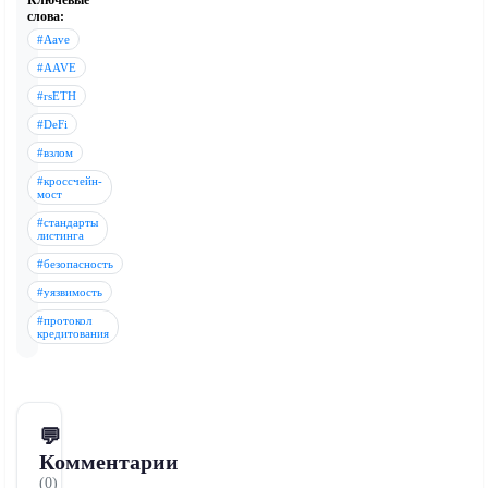
Ключевые
слова:
#Aave
#AAVE
#rsETH
#DeFi
#взлом
#кроссчейн-
мост
#стандарты
листинга
#безопасность
#уязвимость
#протокол
кредитования
💬
Комментарии
(0)