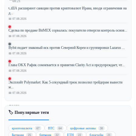
08:21
США расширяют санкции против криптовалют Ирана, вводя ограничения на
д...
📅 07.08.2026
Ведущий
Сделка по продаже BitMEX сорвалась: покупатели отвергли контроль основ...
протокол
📅 07.08.2026
DeFi-
кредитования
Bybit подает знаковый иск против Северной Кореи и группировки Lazarus ...
Aave
📅 07.08.2026
объявил
Глава OKX Рафик сомневается в принятии Clarity Act и предупреждает, чт...
о
📅 07.08.2026
кардинальном
пересмотре
Эксплойт Polymarket: Как 5-секундный трюк позволил трейдерам вывести
стандартов
м...
листинга
📅 07.08.2026
активов
после
🏷️ Популярные теги
взлома
rsETH
на
криптовалюта
BTC
цифровые активы
67
64
30
сумму
Биткоин
биткоин
ETH
блокчейн
25
22
22
21