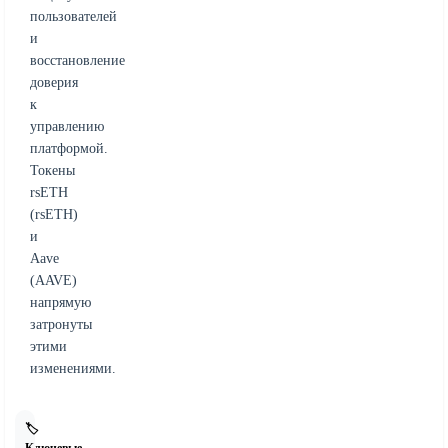
пользователей
и
восстановление
доверия
к
управлению
платформой.
Токены
rsETH
(rsETH)
и
Aave
(AAVE)
напрямую
затронуты
этими
изменениями.
🏷️