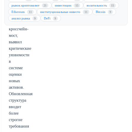
$230
рынок криптовалют
инвестиции
волатильность
21
15
15
млн.
Ethereum
институциональные инвесто
Bitcoin
11
11
9
Инцидент,
анализ рынка
DeFi
9
9
затронувший
кроссчейн-
мост,
выявил
критические
уязвимости
в
системе
оценки
новых
активов.
Обновленная
структура
вводит
более
строгие
требования