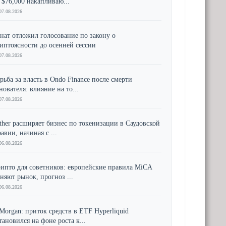
 $76,000 накапливаю...
07.08.2026
нат отложил голосование по закону о
иптоясности до осенней сессии
07.08.2026
рьба за власть в Ondo Finance после смерти
нователя: влияние на то...
07.08.2026
ther расширяет бизнес по токенизации в Саудовской
авии, начиная с ...
06.08.2026
ипто для советников: европейские правила MiCA
няют рынок, прогноз ...
06.08.2026
Morgan: приток средств в ETF Hyperliquid
тановился на фоне роста к...