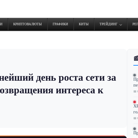
ТИ
КРИПТОВАЛЮТЫ
ГРАФИКИ
КИТЫ
ТРЕЙДИНГ
РЕ

нейший день роста сети за
Пр
пе
возвращения интереса к
📅 
XR
го
📅 
Пр