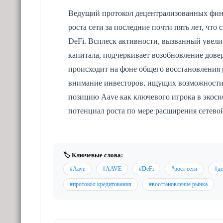
Ведущий протокол децентрализованных фина
роста сети за последние почти пять лет, что
DeFi. Всплеск активности, вызванный увел
капитала, подчеркивает возобновление дове
происходит на фоне общего восстановления
внимание инвесторов, ищущих возможности 
позицию Aave как ключевого игрока в экос
потенциал роста по мере расширения сетево
🏷️ Ключевые слова:
#Aave
#AAVE
#DeFi
#рост сети
#д
#протокол кредитования
#восстановление рынка