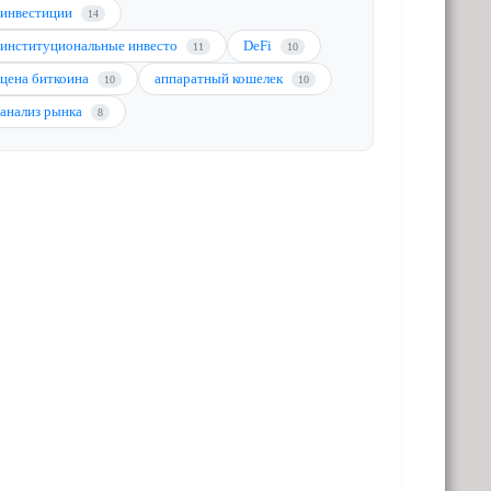
инвестиции
14
институциональные инвесто
DeFi
11
10
цена биткоина
аппаратный кошелек
10
10
анализ рынка
8