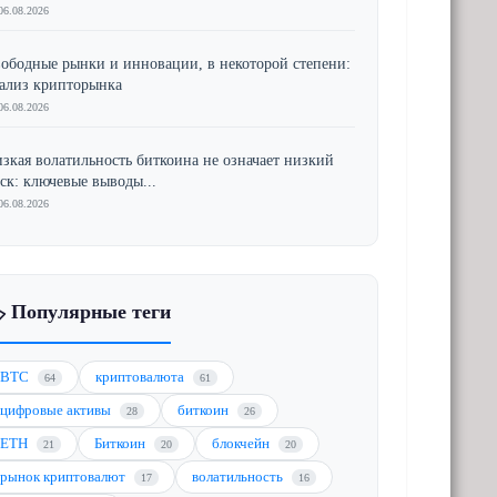
06.08.2026
ободные рынки и инновации, в некоторой степени:
ализ крипторынка
06.08.2026
зкая волатильность биткоина не означает низкий
ск: ключевые выводы...
06.08.2026
️ Популярные теги
BTC
криптовалюта
64
61
цифровые активы
биткоин
28
26
ETH
Биткоин
блокчейн
21
20
20
рынок криптовалют
волатильность
17
16