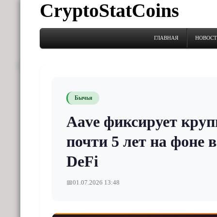
CryptoStatCoins
ГЛАВНАЯ
НОВОС
Бычья
Aave фиксирует круп
почти 5 лет на фоне 
DeFi
📅
01.07.2026 13:48