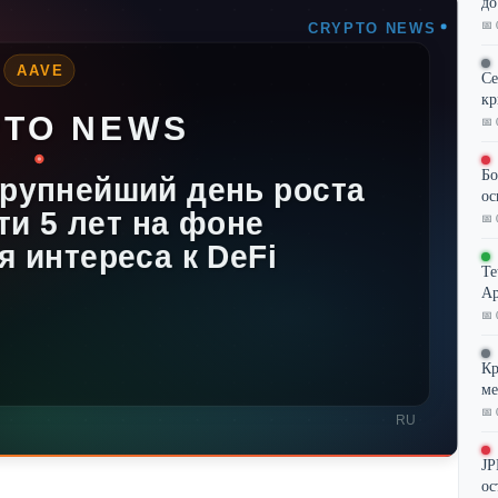
до
📅 
Се
кр
📅 
Бо
ос
📅 
Te
Ар
📅 
Кр
ме
📅 
JP
ос