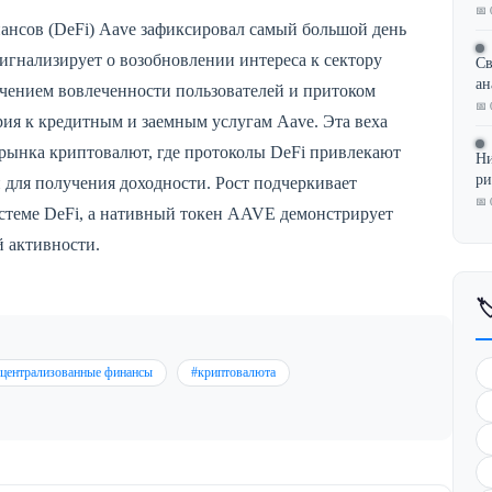
📅 
нсов (DeFi) Aave зафиксировал самый большой день
 сигнализирует о возобновлении интереса к сектору
Св
ан
ичением вовлеченности пользователей и притоком
📅 
рия к кредитным и заемным услугам Aave. Эта веха
 рынка криптовалют, где протоколы DeFi привлекают
Ни
ри
для получения доходности. Рост подчеркивает
📅 
истеме DeFi, а нативный токен AAVE демонстрирует
й активности.

ецентрализованные финансы
#криптовалюта