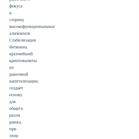
фокуса
в
сторону
высокофункциональных
альткоинов.
Стабилизация
биткоина,
крупнейшей
криптовалюты
по
рыночной
капитализации,
создает
основу
для
общего
ралли
рынка,
при
этом