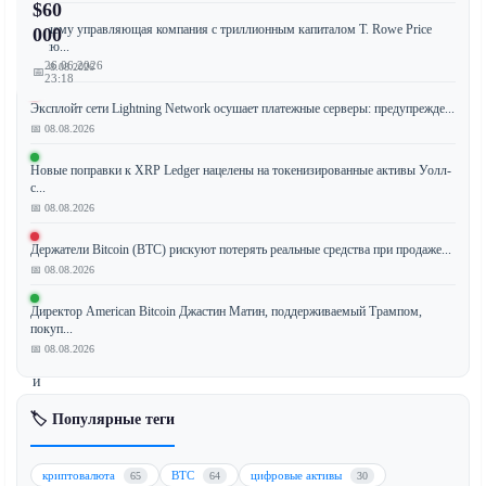
$60
Почему управляющая компания с триллионным капиталом T. Rowe Price
000
вклю...
26.06.2026
📅 08.08.2026
📅
23:18
Эксплойт сети Lightning Network осушает платежные серверы: предупрежде...
📅 08.08.2026
Криптовалютный
Новые поправки к XRP Ledger нацелены на токенизированные активы Уолл-
с...
рынок
📅 08.08.2026
переживает
заметное
Держатели Bitcoin (BTC) рискуют потерять реальные средства при продаже...
восстановление,
📅 08.08.2026
которое
возглавляют
Директор American Bitcoin Джастин Матин, поддерживаемый Трампом,
покуп...
Aave
📅 08.08.2026
(AAVE)
и
токены
🏷️ Популярные теги
экосистемы
Solana,
в
криптовалюта
BTC
цифровые активы
65
64
30