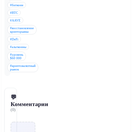
#биткоин
#BTC
#AAVE
#восстановление
крипторынка
#DeFi
#альткоины
#уровень
$60 000
#криптовалютный
рынок
💬
Комментарии
(0)