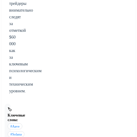
трейдеры
внимательно
следят
за
отметкой
$60
000
как
за
ключевым
психологическим
и
техническим
уровнем.
🏷️
Ключевые
слова:
#Aave
#Solana