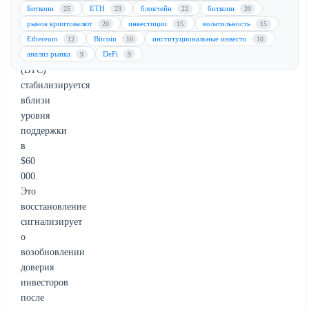
то
Биткоин
ETH
блокчейн
биткоин
25
23
22
20
время
рынок криптовалют
инвестиции
волатильность
20
15
15
как
Ethereum
Bitcoin
институциональные инвесто
12
10
10
биткоин
анализ рынка
DeFi
9
9
(BTC)
стабилизируется
вблизи
уровня
поддержки
в
$60
000.
Это
восстановление
сигнализирует
о
возобновлении
доверия
инвесторов
после