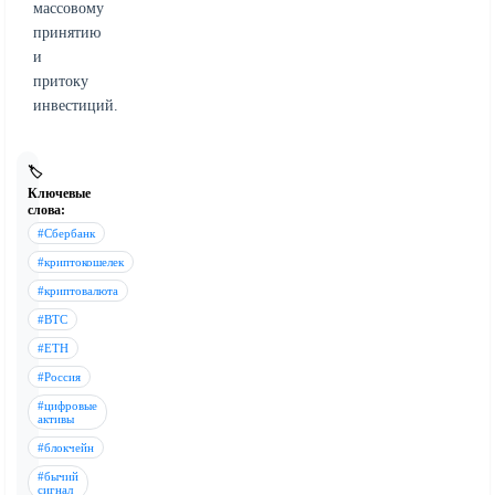
массовому
принятию
и
притоку
инвестиций.
🏷️
Ключевые
слова:
#Сбербанк
#криптокошелек
#криптовалюта
#BTC
#ETH
#Россия
#цифровые
активы
#блокчейн
#бычий
сигнал