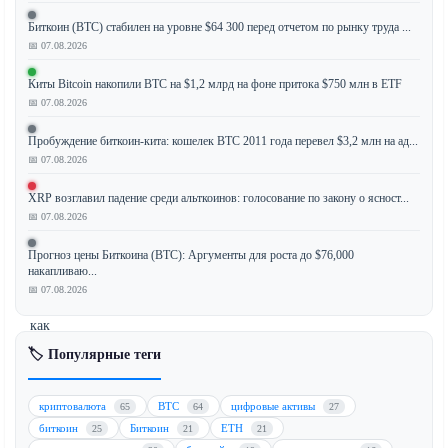
Биткоин (BTC) стабилен на уровне $64 300 перед отчетом по рынку труда ...
📅 07.08.2026
Крупнейший
банк
Киты Bitcoin накопили BTC на $1,2 млрд на фоне притока $750 млн в ETF
📅 07.08.2026
России,
Сбербанк,
Пробуждение биткоин-кита: кошелек BTC 2011 года перевел $3,2 млн на ад...
готовится
📅 07.08.2026
к
запуску
XRP возглавил падение среди альткоинов: голосование по закону о ясност...
сервиса
📅 07.08.2026
криптовалютных
Прогноз цены Биткоина (BTC): Аргументы для роста до $76,000
кошельков
накапливаю...
после
📅 07.08.2026
того,
как
правительство
🏷️ Популярные теги
расчистило
нормативный
криптовалюта
BTC
цифровые активы
65
64
27
путь
биткоин
Биткоин
ETH
25
21
21
для