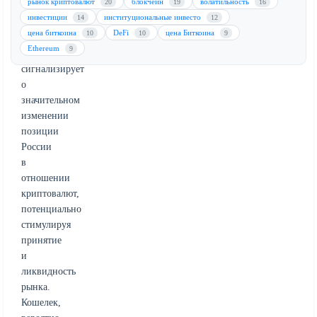
рынок криптовалют
блокчейн
волатильность
20
19
16
цифровых
инвестиции
институциональные инвесто
14
12
активов.
цена биткоина
DeFi
цена Биткоина
10
10
9
Это
Ethereum
9
событие
сигнализирует
о
значительном
изменении
позиции
России
в
отношении
криптовалют,
потенциально
стимулируя
принятие
и
ликвидность
рынка.
Кошелек,