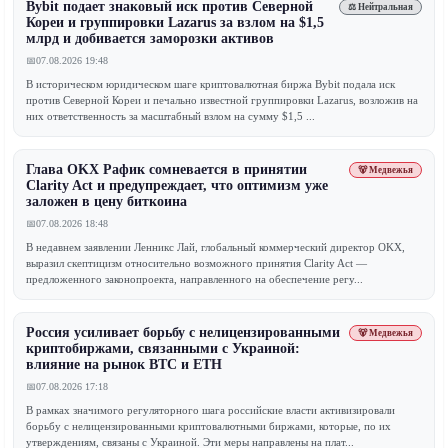
Bybit подает знаковый иск против Северной
⚖️ Нейтральная
Кореи и группировки Lazarus за взлом на $1,5
млрд и добивается заморозки активов
📅
07.08.2026 19:48
В историческом юридическом шаге криптовалютная биржа Bybit подала иск
против Северной Кореи и печально известной группировки Lazarus, возложив на
них ответственность за масштабный взлом на сумму $1,5 ...
Глава OKX Рафик сомневается в принятии
🐻 Медвежья
Clarity Act и предупреждает, что оптимизм уже
заложен в цену биткоина
📅
07.08.2026 18:48
В недавнем заявлении Ленникс Лай, глобальный коммерческий директор OKX,
выразил скептицизм относительно возможного принятия Clarity Act —
предложенного законопроекта, направленного на обеспечение регу...
Россия усиливает борьбу с нелицензированными
🐻 Медвежья
криптобиржами, связанными с Украиной:
влияние на рынок BTC и ETH
📅
07.08.2026 17:18
В рамках значимого регуляторного шага российские власти активизировали
борьбу с нелицензированными криптовалютными биржами, которые, по их
утверждениям, связаны с Украиной. Эти меры направлены на плат...