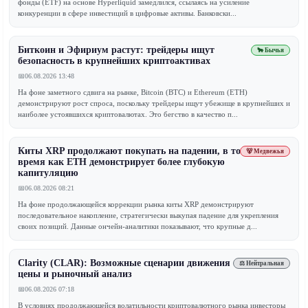
фонды (ETF) на основе Hyperliquid замедлился, ссылаясь на усиление
конкуренции в сфере инвестиций в цифровые активы. Банковски...
Биткоин и Эфириум растут: трейдеры ищут
🐂 Бычья
безопасность в крупнейших криптоактивах
📅
06.08.2026 13:48
На фоне заметного сдвига на рынке, Bitcoin (BTC) и Ethereum (ETH)
демонстрируют рост спроса, поскольку трейдеры ищут убежище в крупнейших и
наиболее устоявшихся криптовалютах. Это бегство в качество п...
Киты XRP продолжают покупать на падении, в то
🐻 Медвежья
время как ETH демонстрирует более глубокую
капитуляцию
📅
06.08.2026 08:21
На фоне продолжающейся коррекции рынка киты XRP демонстрируют
последовательное накопление, стратегически выкупая падение для укрепления
своих позиций. Данные ончейн-аналитики показывают, что крупные д...
Clarity (CLAR): Возможные сценарии движения
⚖️ Нейтральная
цены и рыночный анализ
📅
06.08.2026 07:18
В условиях продолжающейся волатильности криптовалютного рынка инвесторы