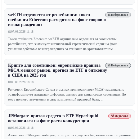
weETH отделяется от рестейкинга: токен
⚖️ Нейтральная
стейкинга Ethereum расходится на фоне споров о
вознаграждениях
📅
07.08.2026 11:18
Токен стейкинга Ethereum weETH официально отделился от экосистемы
рестейкинга, что знаменует значительный стратегический сдвиг на фоне
усиления дебатов о вознаграждениях за стейкинг на криптовалютном ...
Крипто для советников: европейские правила
⚖️ Нейтральная
MiCA меняют рынок, прогноз по ETF и биткоину
в США на 2025 год
📅
06.08.2026 18:18
Регламент Европейского Союза о рынках криптоактивов (MiCA) кардинально
трансформирует ландшафт цифровых активов для финансовых советников. По
мере полного вступления в силу комплексной правовой базы, ...
JPMorgan: приток средств в ETF Hyperliquid
🐻 Медвежья
остановился на фоне роста конкуренции
📅
06.08.2026 16:18
Аналитики JPMorgan сообщили, что приток средств в биржевые инвестиционные