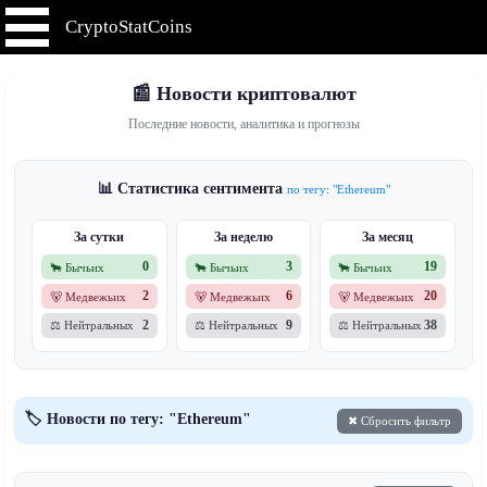
CryptoStatCoins
📰 Новости криптовалют
Последние новости, аналитика и прогнозы
📊 Статистика сентимента
по тегу: "Ethereum"
За сутки
За неделю
За месяц
0
3
19
🐂 Бычьих
🐂 Бычьих
🐂 Бычьих
2
6
20
🐻 Медвежьих
🐻 Медвежьих
🐻 Медвежьих
2
9
38
⚖️ Нейтральных
⚖️ Нейтральных
⚖️ Нейтральных
🏷️ Новости по тегу: "Ethereum"
✖ Сбросить фильтр