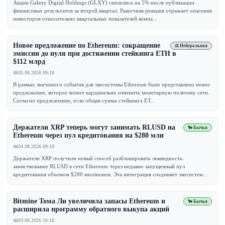
Акции Galaxy Digital Holdings (GLXY) снизились на 5% после публикации
финансовых результатов за второй квартал. Рыночная реакция отражает опасения
инвесторов относительно квартальных показателей компа...
Новое предложение по Ethereum: сокращение
⚖️ Нейтральная
эмиссии до нуля при достижении стейкинга ETH в
$112 млрд
📅
05.08.2026 09:18
В рамках значимого события для экосистемы Ethereum было представлено новое
предложение, которое может кардинально изменить монетарную политику сети.
Согласно предложению, если общая сумма стейкинга ET...
Держатели XRP теперь могут занимать RLUSD на
🐂 Бычья
Ethereum через пул кредитования на $280 млн
📅
04.08.2026 09:18
Держатели XRP получили новый способ разблокировать ликвидность:
заимствование RLUSD в сети Ethereum через недавно запущенный пул
кредитования объемом $280 миллионов. Эта интеграция соединяет экосистем...
Bitmine Тома Ли увеличила запасы Ethereum и
🐂 Бычья
расширила программу обратного выкупа акций
📅
03.08.2026 16:18