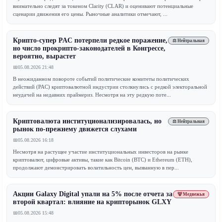
внимательно следят за токеном Clarity (CLAR) и оценивают потенциальные
сценарии движения его цены. Рыночные аналитики отмечают, ...
Крипто-супер PAC потерпели редкое поражение,
⚖️ Нейтральная
но число прокрипто-законодателей в Конгрессе,
вероятно, вырастет
📅
05.08.2026 21:48
В неожиданном повороте событий политические комитеты политических
действий (PAC) криптовалютной индустрии столкнулись с редкой электоральной
неудачей на недавних праймериз. Несмотря на эту редкую поте...
Криптовалюта институционализировалась, но
⚖️ Нейтральная
рынок по-прежнему движется слухами
📅
05.08.2026 16:18
Несмотря на растущее участие институциональных инвесторов на рынке
криптовалют, цифровые активы, такие как Bitcoin (BTC) и Ethereum (ETH),
продолжают демонстрировать волатильность цен, вызванную в пер...
Акции Galaxy Digital упали на 5% после отчета за
🐻 Медвежья
второй квартал: влияние на крипторынок GLXY
📅
05.08.2026 15:48