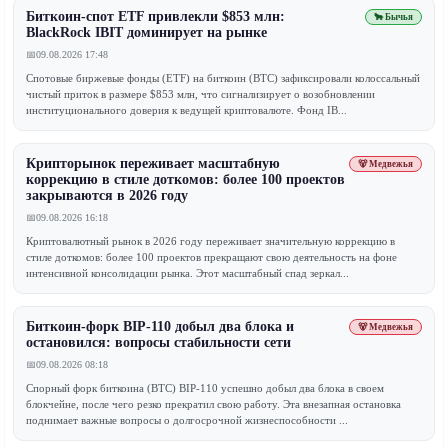
Биткоин-спот ETF привлекли $853 млн:
🐂 Бычья
BlackRock IBIT доминирует на рынке
📅
09.08.2026 17:48
Спотовые биржевые фонды (ETF) на биткоин (BTC) зафиксировали колоссальный
чистый приток в размере $853 млн, что сигнализирует о возобновлении
институционального доверия к ведущей криптовалюте. Фонд IB...
Крипторынок переживает масштабную
🐻 Медвежья
коррекцию в стиле доткомов: более 100 проектов
закрываются в 2026 году
📅
09.08.2026 16:18
Криптовалютный рынок в 2026 году переживает значительную коррекцию в
стиле доткомов: более 100 проектов прекращают свою деятельность на фоне
интенсивной консолидации рынка. Этот масштабный спад зеркал...
Биткоин-форк BIP-110 добыл два блока и
🐻 Медвежья
остановился: вопросы стабильности сети
📅
09.08.2026 08:18
Спорный форк биткоина (BTC) BIP-110 успешно добыл два блока в своем
блокчейне, после чего резко прекратил свою работу. Эта внезапная остановка
поднимает важные вопросы о долгосрочной жизнеспособности ...