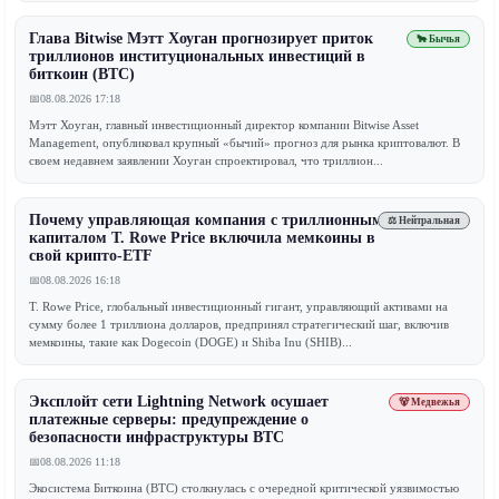
Глава Bitwise Мэтт Хоуган прогнозирует приток
🐂 Бычья
триллионов институциональных инвестиций в
биткоин (BTC)
📅
08.08.2026 17:18
Мэтт Хоуган, главный инвестиционный директор компании Bitwise Asset
Management, опубликовал крупный «бычий» прогноз для рынка криптовалют. В
своем недавнем заявлении Хоуган спроектировал, что триллион...
Почему управляющая компания с триллионным
⚖️ Нейтральная
капиталом T. Rowe Price включила мемкоины в
свой крипто-ETF
📅
08.08.2026 16:18
T. Rowe Price, глобальный инвестиционный гигант, управляющий активами на
сумму более 1 триллиона долларов, предпринял стратегический шаг, включив
мемкоины, такие как Dogecoin (DOGE) и Shiba Inu (SHIB)...
Эксплойт сети Lightning Network осушает
🐻 Медвежья
платежные серверы: предупреждение о
безопасности инфраструктуры BTC
📅
08.08.2026 11:18
Экосистема Биткоина (BTC) столкнулась с очередной критической уязвимостью