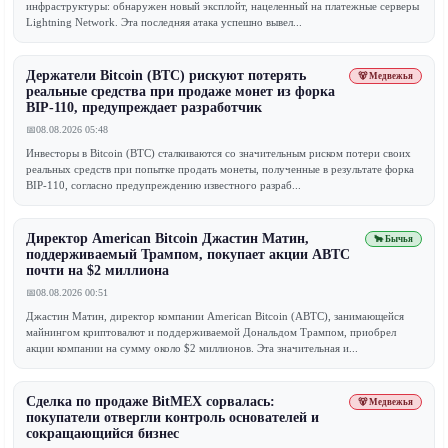
инфраструктуры: обнаружен новый эксплойт, нацеленный на платежные серверы
Lightning Network. Эта последняя атака успешно вывел...
Держатели Bitcoin (BTC) рискуют потерять
🐻 Медвежья
реальные средства при продаже монет из форка
BIP-110, предупреждает разработчик
📅
08.08.2026 05:48
Инвесторы в Bitcoin (BTC) сталкиваются со значительным риском потери своих
реальных средств при попытке продать монеты, полученные в результате форка
BIP-110, согласно предупреждению известного разраб...
Директор American Bitcoin Джастин Матин,
🐂 Бычья
поддерживаемый Трампом, покупает акции ABTC
почти на $2 миллиона
📅
08.08.2026 00:51
Джастин Матин, директор компании American Bitcoin (ABTC), занимающейся
майнингом криптовалют и поддерживаемой Дональдом Трампом, приобрел
акции компании на сумму около $2 миллионов. Эта значительная и...
Сделка по продаже BitMEX сорвалась:
🐻 Медвежья
покупатели отвергли контроль основателей и
сокращающийся бизнес