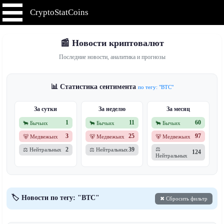
CryptoStatCoins
📰 Новости криптовалют
Последние новости, аналитика и прогнозы
📊 Статистика сентимента
по тегу: "BTC"
За сутки
За неделю
За месяц
1
11
60
🐂 Бычьих
🐂 Бычьих
🐂 Бычьих
3
25
97
🐻 Медвежьих
🐻 Медвежьих
🐻 Медвежьих
2
39
⚖️
⚖️ Нейтральных
⚖️ Нейтральных
124
Нейтральных
🏷️ Новости по тегу: "BTC"
✖ Сбросить фильтр