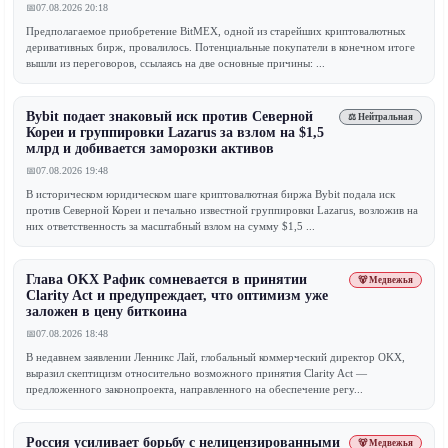
📅
07.08.2026 20:18
Предполагаемое приобретение BitMEX, одной из старейших криптовалютных
деривативных бирж, провалилось. Потенциальные покупатели в конечном итоге
вышли из переговоров, ссылаясь на две основные причины: ...
Bybit подает знаковый иск против Северной
⚖️ Нейтральная
Кореи и группировки Lazarus за взлом на $1,5
млрд и добивается заморозки активов
📅
07.08.2026 19:48
В историческом юридическом шаге криптовалютная биржа Bybit подала иск
против Северной Кореи и печально известной группировки Lazarus, возложив на
них ответственность за масштабный взлом на сумму $1,5 ...
Глава OKX Рафик сомневается в принятии
🐻 Медвежья
Clarity Act и предупреждает, что оптимизм уже
заложен в цену биткоина
📅
07.08.2026 18:48
В недавнем заявлении Ленникс Лай, глобальный коммерческий директор OKX,
выразил скептицизм относительно возможного принятия Clarity Act —
предложенного законопроекта, направленного на обеспечение регу...
Россия усиливает борьбу с нелицензированными
🐻 Медвежья