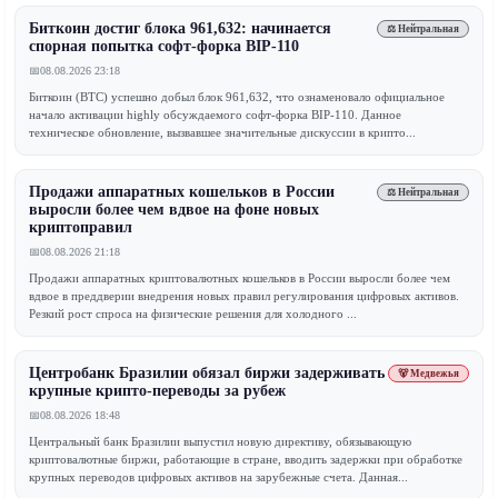
Биткоин достиг блока 961,632: начинается
⚖️ Нейтральная
спорная попытка софт-форка BIP-110
📅
08.08.2026 23:18
Биткоин (BTC) успешно добыл блок 961,632, что ознаменовало официальное
начало активации highly обсуждаемого софт-форка BIP-110. Данное
техническое обновление, вызвавшее значительные дискуссии в крипто...
Продажи аппаратных кошельков в России
⚖️ Нейтральная
выросли более чем вдвое на фоне новых
криптоправил
📅
08.08.2026 21:18
Продажи аппаратных криптовалютных кошельков в России выросли более чем
вдвое в преддверии внедрения новых правил регулирования цифровых активов.
Резкий рост спроса на физические решения для холодного ...
Центробанк Бразилии обязал биржи задерживать
🐻 Медвежья
крупные крипто-переводы за рубеж
📅
08.08.2026 18:48
Центральный банк Бразилии выпустил новую директиву, обязывающую
криптовалютные биржи, работающие в стране, вводить задержки при обработке
крупных переводов цифровых активов на зарубежные счета. Данная...